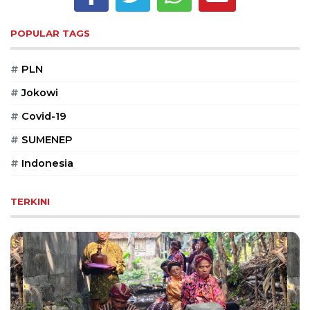
Reserved
POPULAR TAGS
CONTACT
US
#
PLN
Centennial
Tower,
#
Jokowi
Level
19,
#
Covid-19
Jl.
#
SUMENEP
Jenderal
Gatot
#
Indonesia
Subroto,
No.
TERKINI
27,
Setiabudi,
Jakarta
Selatan,
12950
Telp:
+6282136505789