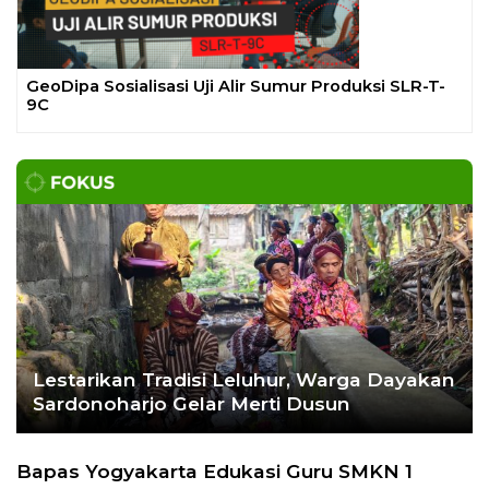
Ekoran Serikat News, Edisi Kamis 9
November 2023
CEK FAKTA
Hoaks – Video Viral
Pertandingan Indonesia vs
Uzbekistan Akan Diulang
Laporkan Hoaks
Cek Fakta Lain