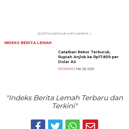
TERKONEKSI
BERSAMA
Scroll to continue with content ↓
KAMI
INDEKS BERITA
LEMAH
Catatkan Rekor Terburuk,
Rupiah Anjlok ke Rp17.859 per
Dolar AS
EKONOMI
| Mei 28, 2026
"Indeks Berita Lemah Terbaru dan
Copyright
Terkini"
©
2026
serikatnews.com
Allright