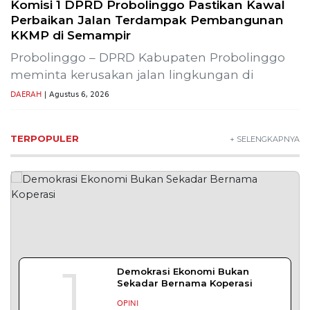
Lestarikan Tradisi Leluhur, Warga Dayakan
Sardonoharjo Gelar Merti Dusun
Bapas Yogyakarta Edukasi Guru SMKN 1
Seyegan untuk Perkuat Kesadaran Hukum
SLEMAN – Balai Pemasyarakatan (Bapas) Kelas I
Yogyakarta memberikan edukasi
DAERAH
| Agustus 7, 2026
Bapas Yogyakarta dan Poltek Imipas Evaluasi
Program Magang Taruna Pemasyarakan
YOGYAKARTA – Balai Pemasyarakatan (Bapas)
Kelas I Yogyakarta menerima kunjungan
DAERAH
| Agustus 6, 2026
Bapas Yogyakarta dan PN Sleman Perkuat
Koordinasi Penerapan Pidana Kerja Sosial