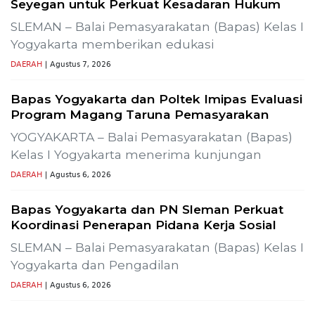
Previous
Next
i SLR-T-
Gelar Media Gathering, Geodipa Ajak Media Di
Pembangunan Proyek PLTP Dieng Unit 2