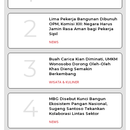
SLEMAN – Balai Pemasyarakatan (Bapas) Kelas I
Yogyakarta dan Pengadilan
DAERAH
| Agustus 6, 2026
Komisi 1 DPRD Probolinggo Pastikan Kawal
Perbaikan Jalan Terdampak Pembangunan
KKMP di Semampir
Probolinggo – DPRD Kabupaten Probolinggo
meminta kerusakan jalan lingkungan di
DAERAH
| Agustus 6, 2026
TERPOPULER
+ SELENGKAPNYA