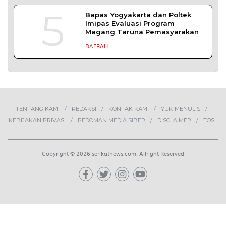
1
Demokrasi Ekonomi Bukan
Sekadar Bernama Koperasi
OPINI
2
Lima Pekerja Bangunan Dibunuh
OPM, Komisi XIII: Negara Harus
Jamin Rasa Aman bagi Pekerja
Sipil
NEWS
3
Buah Carica Kian Diminati, UMKM
Wonosobo Dorong Oleh-Oleh
Khas Dieng Semakin
Berkembang
WISATA & KULINER