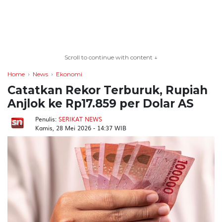
TERKONEKSI
BERSAMA
Scroll to continue with content ↓
KAMI
Home
News
Ekonomi
Catatkan Rekor Terburuk, Rupiah
Anjlok ke Rp17.859 per Dolar AS
Penulis:
SERIKAT NEWS
Kamis, 28 Mei 2026 - 14:37 WIB
Copyright
©
2026
serikatnews.com
Allright