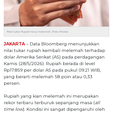
Reserved
CONTACT
US
Centennial
Tower,
Nilai tukar Rupiah terus melemah. (Foto: Pexels)
Level
19,
JAKARTA
– Data Bloomberg menunjukkan
Jl.
nilai tukar rupiah kembali melemah terhadap
Jenderal
dolar Amerika Serikat (AS) pada perdagangan
Gatot
Kamis (28/5/2026). Rupiah berada di level
Subroto,
Rp17.859 per dolar AS pada pukul 09:21 WIB,
No.
27,
yang berarti melemah 58 poin atau 0,33
Setiabudi,
persen.
Jakarta
Selatan,
Rupiah yang kian melemah ini merupakan
12950
rekor terbaru terburuk sepanjang masa (
all
Telp:
+6282136505789
time low
). Kondisi ini sangat dipengaruhi oleh