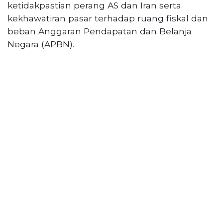
PT
ketidakpastian perang AS dan Iran serta
Serikat
kekhawatiran pasar terhadap ruang fiskal dan
Media
beban Anggaran Pendapatan dan Belanja
Indonesia
Negara (APBN).