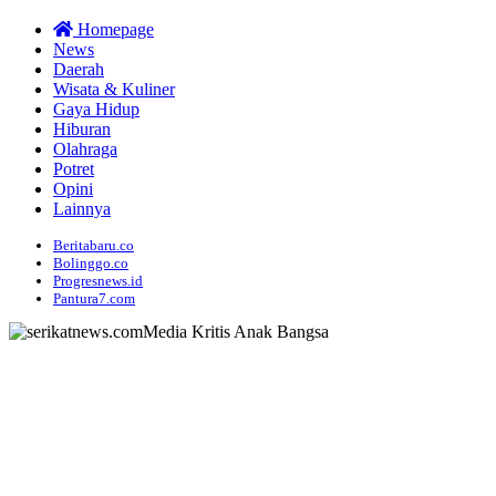
Homepage
News
Daerah
Wisata & Kuliner
Gaya Hidup
Hiburan
Olahraga
Potret
Opini
Lainnya
Beritabaru.co
Bolinggo.co
Progresnews.id
Pantura7.com