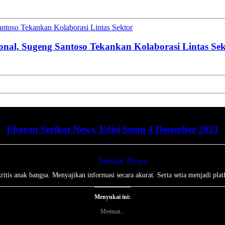
toso Tekankan Kolaborasi Lintas Sektor
al, Sugeng Santoso Tekankan Kolaborasi Lintas Sek
Ekoran Serikat News, Edisi Senin 4 Desember 2023
Serikat News
tis anak bangsa. Menyajikan informasi secara akurat. Serta setia menjadi plat
Menyukai ini:
Memuat...