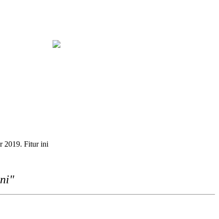
rakan
Bapas Yogyakarta dan PN Sleman Perkuat Koordinasi Pene
2019. Fitur ini
ni"