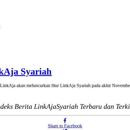
apas Yogyakarta dan Poltek Imipas Evaluasi Program Magang Taruna Pemasya
kAja Syariah
kAja akan meluncurkan fitur LinkAja Syariah pada akhir November 
ndeks Berita LinkAjaSyariah Terbaru dan Terki
Share to Facebook