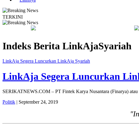
TERKINI
egas
Kebakaran Savana Bromo Capai 80 Hektare
B
Indeks Berita
LinkAjaSyariah
LinkAja Segera Luncurkan LinkAja Syariah
LinkAja Segera Luncurkan Lin
SERIKATNEWS.COM – PT Fintek Karya Nusantara (Finarya) atau Lin
Politik
| September 24, 2019
"I