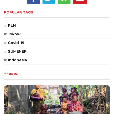
Reserved
POPULAR TAGS
CONTACT
US
#
PLN
Centennial
Tower,
#
Jokowi
Level
19,
#
Covid-19
Jl.
#
SUMENEP
Jenderal
Gatot
#
Indonesia
Subroto,
No.
TERKINI
27,
Setiabudi,
Jakarta
Selatan,
12950
Telp:
+6282136505789