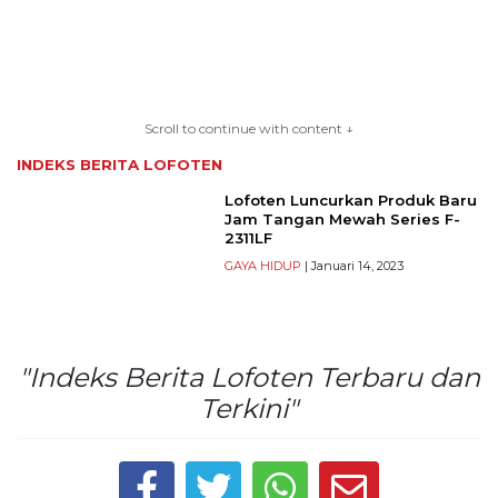
TERKONEKSI
BERSAMA
Scroll to continue with content ↓
KAMI
INDEKS BERITA
LOFOTEN
Lofoten Luncurkan Produk Baru
Jam Tangan Mewah Series F-
2311LF
GAYA HIDUP
| Januari 14, 2023
"Indeks Berita Lofoten Terbaru dan
Copyright
Terkini"
©
2026
serikatnews.com
Allright