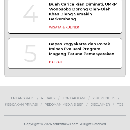
TERPOPULER
+ SELENGKAPNYA
1
Demokrasi Ekonomi Bukan
Sekadar Bernama Koperasi
OPINI
2
MBG Disebut Kunci Bangun
Ekosistem Pangan Nasional,
Sugeng Santoso Tekankan
Kolaborasi Lintas Sektor
NEWS