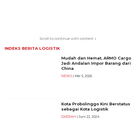
TERKONEKSI
BERSAMA
KAMI
Scroll to continue with content ↓
INDEKS BERITA
LOGISTIK
Mudah dan Hemat, ARMO Cargo
Jadi Andalan Impor Barang dari
China
NEWS
| Mei 5, 2026
Kota Probolinggo Kini Berstatus
Copyright
sebagai Kota Logistik
©
DAERAH
| Juni 22, 2024
2026
serikatnews.com
Allright