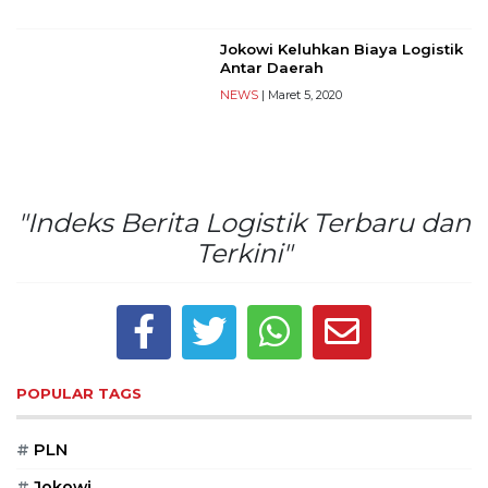
Reserved
Jokowi Keluhkan Biaya Logistik
CONTACT
Antar Daerah
US
NEWS
| Maret 5, 2020
Centennial
Tower,
Level
19,
Jl.
"Indeks Berita Logistik Terbaru dan
Jenderal
Terkini"
Gatot
Subroto,
No.
27,
Setiabudi,
Jakarta
POPULAR TAGS
Selatan,
12950
Telp:
#
PLN
+6282136505789
#
Jokowi