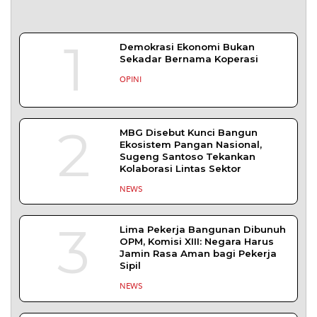
SLEMAN – Balai Pemasyarakatan (Bapas) Kelas I
Yogyakarta memberikan edukasi
DAERAH
| Agustus 7, 2026
Bapas Yogyakarta dan Poltek Imipas Evaluasi
Program Magang Taruna Pemasyarakan
YOGYAKARTA – Balai Pemasyarakatan (Bapas)
Kelas I Yogyakarta menerima kunjungan
DAERAH
| Agustus 6, 2026
Bapas Yogyakarta dan PN Sleman Perkuat
Koordinasi Penerapan Pidana Kerja Sosial
SLEMAN – Balai Pemasyarakatan (Bapas) Kelas I
Yogyakarta dan Pengadilan
DAERAH
| Agustus 6, 2026