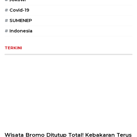
PT
Serikat
#
Covid-19
Media
#
SUMENEP
Indonesia
#
Indonesia
TERKINI
Wisata Bromo Ditutup Total! Kebakaran Terus