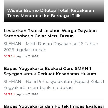
November 2023
CEK FAKTA
Hoaks – Video Viral
Pertandingan Indonesia vs
Uzbekistan Akan Diulang
Laporkan Hoaks
Cek Fakta Lain
i SLR-T-
Gelar Media Gathering, Geodipa Ajak Media Di
Pembangunan Proyek PLTP Dieng Unit 2
Previous
Next