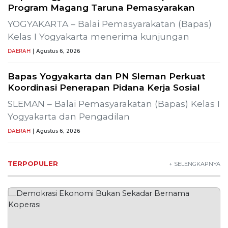
Wisata Bromo Ditutup Total! Kebakaran
Terus Merambat ke Berbagai Titik
Lestarikan Tradisi Leluhur, Warga Dayakan
Sardonoharjo Gelar Merti Dusun
SLEMAN – Merti Dusun Dayakan ke-16 Tahun
2026 digelar meriah
DAERAH
| Agustus 7, 2026
Bapas Yogyakarta Edukasi Guru SMKN 1
Seyegan untuk Perkuat Kesadaran Hukum