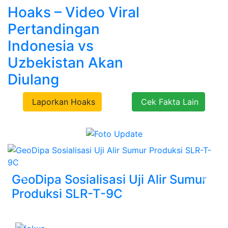
Hoaks – Video Viral
Pertandingan
Indonesia vs
Uzbekistan Akan
Diulang
Laporkan Hoaks
Cek Fakta Lain
GeoDipa Sosialisasi Uji Alir Sumur
Previous
Next
Produksi SLR-T-9C