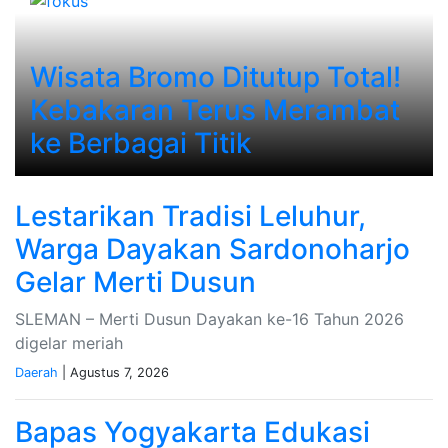
Wisata Bromo Ditutup Total!
Kebakaran Terus Merambat
ke Berbagai Titik
Lestarikan Tradisi Leluhur,
Warga Dayakan Sardonoharjo
Gelar Merti Dusun
SLEMAN – Merti Dusun Dayakan ke-16 Tahun 2026
digelar meriah
Daerah
| Agustus 7, 2026
Bapas Yogyakarta Edukasi