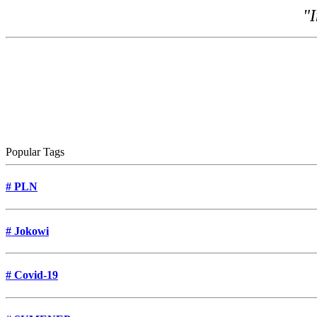
"I
Popular Tags
#
PLN
#
Jokowi
#
Covid-19