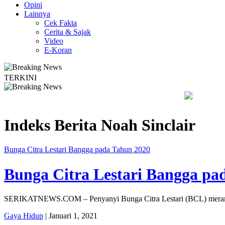
Opini
Lainnya
Cek Fakta
Cerita & Sajak
Video
E-Koran
TERKINI
 SMKN 1 Seyegan untuk Perkuat Kesadaran Hukum
Legislator 
Indeks Berita
Noah Sinclair
Bunga Citra Lestari Bangga pada Tahun 2020
Bunga Citra Lestari Bangga pa
SERIKATNEWS.COM – Penyanyi Bunga Citra Lestari (BCL) merangkum
Gaya Hidup
| Januari 1, 2021