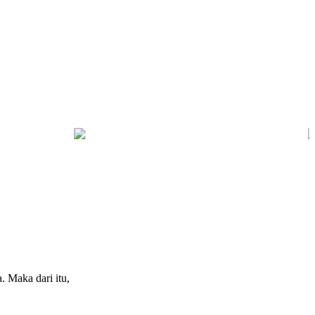
Tegas
Kebakaran Savana Bromo Capai 80 Hektare
 Maka dari itu,