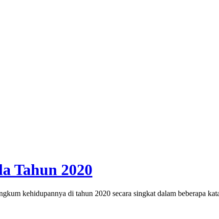
PKB Kecam Aksi Nirempati Nakes ke Pasien BPJS, Minta Pelaku Diberi Sanksi 
da Tahun 2020
 kehidupannya di tahun 2020 secara singkat dalam beberapa kata.