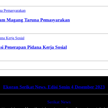
una Pemasyarakan
gram Magang Taruna Pemasyarakan
na Kerja Sosial
i Penerapan Pidana Kerja Sosial
Ekoran Serikat News, Edisi Senin 4 Desember 2023
Serikat News