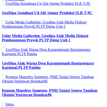
GeoDipa Sosialisasi Uji Alir Sumur Produksi SLR-T-9C
Gelar Media Gathering, Geodipa Ajak Media Diskusi
Pembangunan Proyek PLTP Dieng Unit 2
GeoDipa Ajak Warga Desa Karangtengah Banjarnegara
Kunjungi PLTP Patuha
Kepung Mapolres Sumenep, PMII Tuntut Segera Tangkap
Oknum Wartawan Bongkar86
Previous
Next