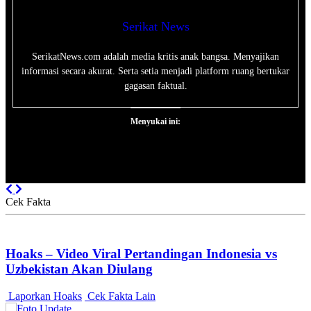
Serikat News
SerikatNews.com adalah media kritis anak bangsa. Menyajikan
informasi secara akurat. Serta setia menjadi platform ruang bertukar
gagasan faktual.
Menyukai ini:
Previous
Next
Cek Fakta
Hoaks – Video Viral Pertandingan Indonesia vs
Uzbekistan Akan Diulang
Laporkan Hoaks
Cek Fakta Lain