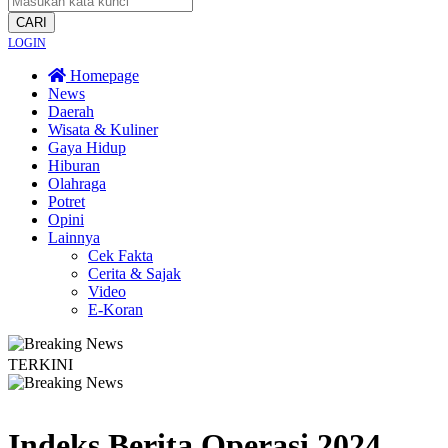
CARI
LOGIN
Homepage
News
Daerah
Wisata & Kuliner
Gaya Hidup
Hiburan
Olahraga
Potret
Opini
Lainnya
Cek Fakta
Cerita & Sajak
Video
E-Koran
TERKINI
ogyakarta Edukasi Guru SMKN 1 Seyegan untuk Perkuat Kesadaran Hukum
L
Indeks Berita
Operasi 2024