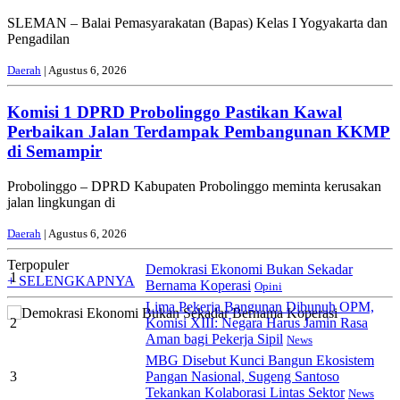
SLEMAN – Balai Pemasyarakatan (Bapas) Kelas I Yogyakarta dan
Pengadilan
Daerah
| Agustus 6, 2026
Komisi 1 DPRD Probolinggo Pastikan Kawal
Perbaikan Jalan Terdampak Pembangunan KKMP
di Semampir
Probolinggo – DPRD Kabupaten Probolinggo meminta kerusakan
jalan lingkungan di
Daerah
| Agustus 6, 2026
Terpopuler
Demokrasi Ekonomi Bukan Sekadar
1
+ SELENGKAPNYA
Bernama Koperasi
Opini
Lima Pekerja Bangunan Dibunuh OPM,
2
Komisi XIII: Negara Harus Jamin Rasa
Aman bagi Pekerja Sipil
News
MBG Disebut Kunci Bangun Ekosistem
3
Pangan Nasional, Sugeng Santoso
Tekankan Kolaborasi Lintas Sektor
News