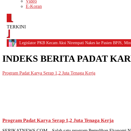
Video
E-Koran
Copyright
©
2026
serikatnews.com
TERKINI
Allright
Reserved
Legislator PKB Kecam Aksi Nirempati Nakes ke Pasien BPJS, Minta Pel
CONTACT
US
INDEKS BERITA
PADAT KAR
Centennial
Tower,
Level
Program Padat Karya Serap 1,2 Juta Tenaga Kerja
19,
Jl.
Jenderal
Gatot
Subroto,
No.
27,
Setiabudi,
Jakarta
Program Padat Karya Serap 1,2 Juta Tenaga Kerja
Selatan,
12950
SERIKATNEWS.COM – Salah satu program Pemulihan Ekonomi Nasiona