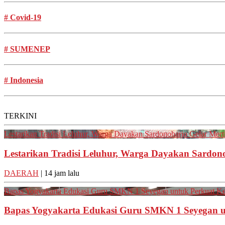
#
Covid-19
#
SUMENEP
#
Indonesia
TERKINI
Lestarikan Tradisi Leluhur, Warga Dayakan Sardonoharjo Gelar Mer
Lestarikan Tradisi Leluhur, Warga Dayakan Sardon
DAERAH
| 14 jam lalu
Bapas Yogyakarta Edukasi Guru SMKN 1 Seyegan untuk Perkuat K
Bapas Yogyakarta Edukasi Guru SMKN 1 Seyegan 