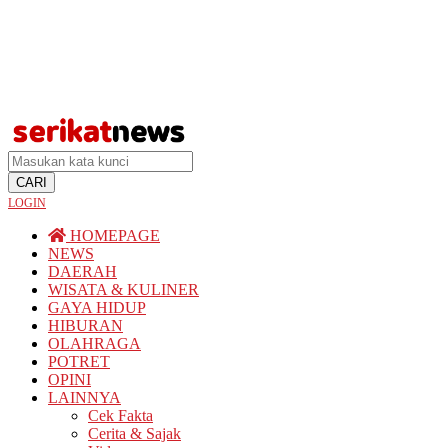
Beritabaru.co
Bolinggo.co
progresnews.id
Pantura7.com
TERKONEKSI
BERSAMA
KAMI
CARI
serikatnews.com
LOGIN
Facebook
HOMEPAGE
serikatnews.com
NEWS
Twitter
DAERAH
WISATA & KULINER
GAYA HIDUP
serikatnews.com
HIBURAN
Instagram
OLAHRAGA
POTRET
serikatnews.com
OPINI
YouTube
LAINNYA
Cek Fakta
Cerita & Sajak