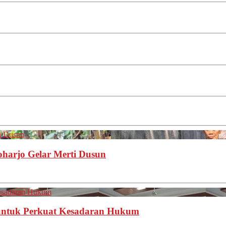
ti Dusun
oharjo Gelar Merti Dusun
esadaran Hukum
untuk Perkuat Kesadaran Hukum