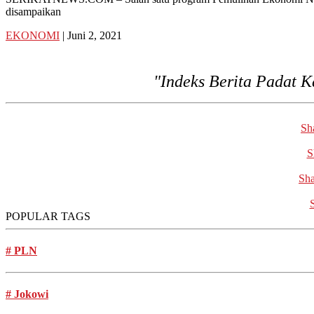
Telp:
disampaikan
+6282136505789
PT
EKONOMI
| Juni 2, 2021
Serikat
Media
Indonesia
"Indeks Berita Padat K
Sh
S
Sha
POPULAR TAGS
#
PLN
#
Jokowi