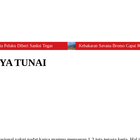
aku Diberi Sanksi Tegas
Kebakaran Savana Bromo Capai 80 Hek
YA TUNAI
l yakni padat karya mampu menyerap 1,2 juta tenaga kerja. Hal i