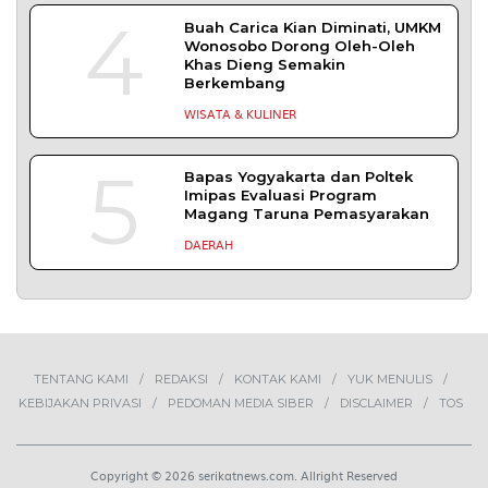
TERPOPULER
+ SELENGKAPNYA
1
Demokrasi Ekonomi Bukan
Sekadar Bernama Koperasi
OPINI
2
Lima Pekerja Bangunan Dibunuh
OPM, Komisi XIII: Negara Harus
Jamin Rasa Aman bagi Pekerja
Sipil
NEWS