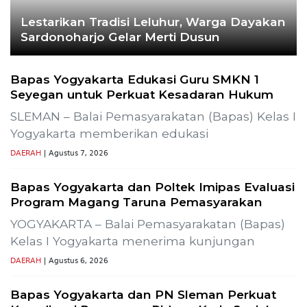
CEK FAKTA
Hoaks – Video Viral
Pertandingan Indonesia vs
Uzbekistan Akan Diulang
Laporkan Hoaks
Cek Fakta Lain
lisasi Uji Alir Sumur Produksi SLR-T-
Gelar Media Gathe
Pembangunan Pro
Previous
Next