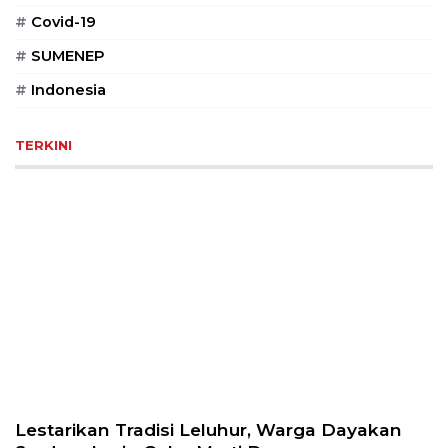
PT
#
Covid-19
Serikat
Media
#
SUMENEP
Indonesia
#
Indonesia
TERKINI
Lestarikan Tradisi Leluhur, Warga Dayakan