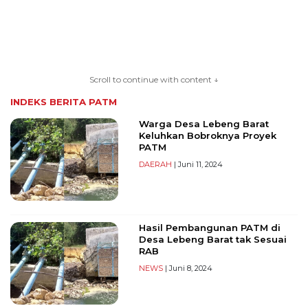
TERKONEKSI
BERSAMA
Scroll to continue with content ↓
KAMI
INDEKS BERITA
PATM
Warga Desa Lebeng Barat
Keluhkan Bobroknya Proyek
PATM
DAERAH
| Juni 11, 2024
Hasil Pembangunan PATM di
Copyright
Desa Lebeng Barat tak Sesuai
©
RAB
2026
NEWS
| Juni 8, 2024
serikatnews.com
Allright