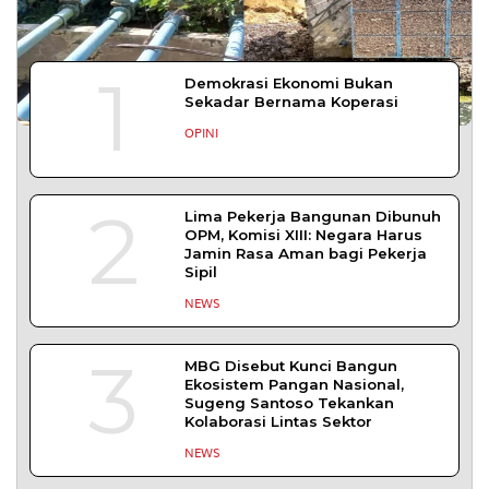
YOGYAKARTA – Balai Pemasyarakatan (Bapas)
Kelas I Yogyakarta menerima kunjungan
DAERAH
| Agustus 6, 2026
Bapas Yogyakarta dan PN Sleman Perkuat
Koordinasi Penerapan Pidana Kerja Sosial
SLEMAN – Balai Pemasyarakatan (Bapas) Kelas I
Yogyakarta dan Pengadilan
DAERAH
| Agustus 6, 2026
Komisi 1 DPRD Probolinggo Pastikan Kawal
Perbaikan Jalan Terdampak Pembangunan
KKMP di Semampir
Probolinggo – DPRD Kabupaten Probolinggo
meminta kerusakan jalan lingkungan di
DAERAH
| Agustus 6, 2026