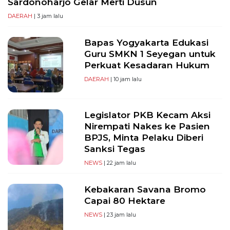
Sardonoharjo Gelar Merti Dusun
DAERAH
| 3 jam lalu
Bapas Yogyakarta Edukasi
Guru SMKN 1 Seyegan untuk
Perkuat Kesadaran Hukum
DAERAH
| 10 jam lalu
Legislator PKB Kecam Aksi
Nirempati Nakes ke Pasien
BPJS, Minta Pelaku Diberi
Sanksi Tegas
NEWS
| 22 jam lalu
Kebakaran Savana Bromo
Capai 80 Hektare
NEWS
| 23 jam lalu