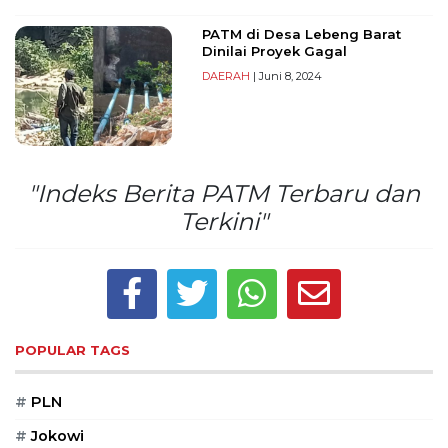
Reserved
PATM di Desa Lebeng Barat
Dinilai Proyek Gagal
CONTACT
US
DAERAH
| Juni 8, 2024
Centennial
Tower,
Level
19,
"Indeks Berita PATM Terbaru dan
Jl.
Jenderal
Terkini"
Gatot
Subroto,
No.
27,
Setiabudi,
Jakarta
POPULAR TAGS
Selatan,
12950
#
PLN
Telp:
+6282136505789
#
Jokowi