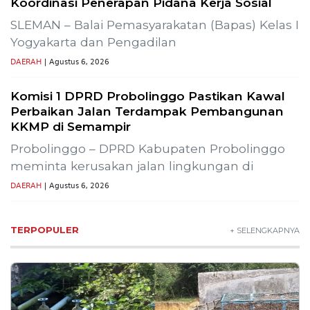
Lestarikan Tradisi Leluhur, Warga Dayakan
Sardonoharjo Gelar Merti Dusun
Bapas Yogyakarta Edukasi Guru SMKN 1
Seyegan untuk Perkuat Kesadaran Hukum
SLEMAN – Balai Pemasyarakatan (Bapas) Kelas I
Yogyakarta memberikan edukasi
DAERAH
| Agustus 7, 2026
Bapas Yogyakarta dan Poltek Imipas Evaluasi
Program Magang Taruna Pemasyarakan