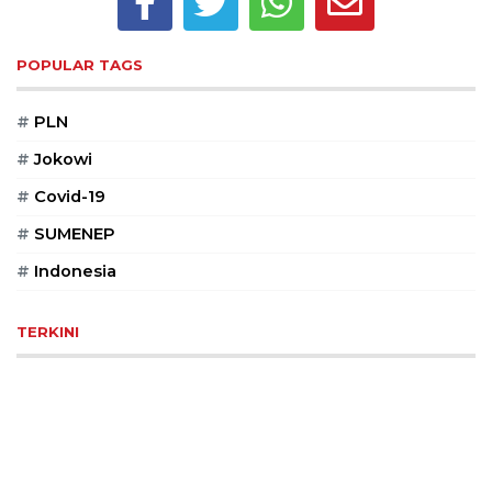
Reserved
CONTACT
POPULAR TAGS
US
Centennial
#
PLN
Tower,
#
Jokowi
Level
19,
#
Covid-19
Jl.
#
SUMENEP
Jenderal
Gatot
#
Indonesia
Subroto,
No.
27,
TERKINI
Setiabudi,
Jakarta
Selatan,
12950
Telp:
+6282136505789