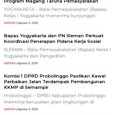
roduksi SLR-T-
Gelar Media Gathering, Geodipa Ajak Med
Pembangunan Proyek PLTP Dieng Unit 
Previous
Next
Lestarikan Tradisi Leluhur, Warga Dayakan
Sardonoharjo Gelar Merti Dusun
Bapas Yogyakarta Edukasi Guru SMKN 1
Seyegan untuk Perkuat Kesadaran Hukum