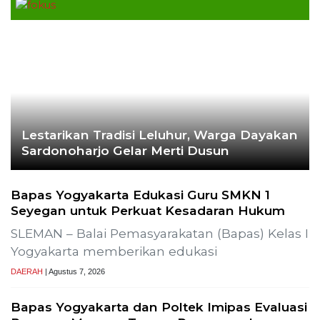
Ekoran Serikat News, Edisi K
November 2023
CEK FAKTA
Hoaks – Video Viral
Pertandingan Indonesia vs
Uzbekistan Akan Diulang
Laporkan Hoaks
Cek Fakta Lain