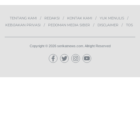
2
Lima Pekerja Bangunan Dibunuh
OPM, Komisi XIII: Negara Harus
Jamin Rasa Aman bagi Pekerja
Sipil
NEWS
3
Buah Carica Kian Diminati, UMKM
Wonosobo Dorong Oleh-Oleh
Khas Dieng Semakin
Berkembang
WISATA & KULINER
4
MBG Disebut Kunci Bangun
Ekosistem Pangan Nasional,
Sugeng Santoso Tekankan
Kolaborasi Lintas Sektor
NEWS