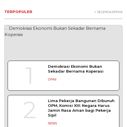
SLEMAN – Balai Pemasyarakatan (Bapas) Kelas I
Yogyakarta memberikan edukasi
DAERAH
| Agustus 7, 2026
Bapas Yogyakarta dan Poltek Imipas Evaluasi
Program Magang Taruna Pemasyarakan
YOGYAKARTA – Balai Pemasyarakatan (Bapas)
Kelas I Yogyakarta menerima kunjungan
DAERAH
| Agustus 6, 2026
Bapas Yogyakarta dan PN Sleman Perkuat
Koordinasi Penerapan Pidana Kerja Sosial
SLEMAN – Balai Pemasyarakatan (Bapas) Kelas I
Yogyakarta dan Pengadilan
DAERAH
| Agustus 6, 2026
Komisi 1 DPRD Probolinggo Pastikan Kawal