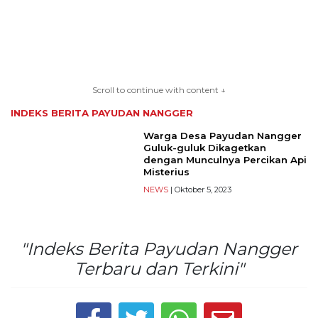
TERKONEKSI
BERSAMA
Scroll to continue with content ↓
KAMI
INDEKS BERITA
PAYUDAN NANGGER
Warga Desa Payudan Nangger
Guluk-guluk Dikagetkan
dengan Munculnya Percikan Api
Misterius
NEWS
| Oktober 5, 2023
"Indeks Berita Payudan Nangger
Copyright
©
Terbaru dan Terkini"
2026
serikatnews.com
Allright