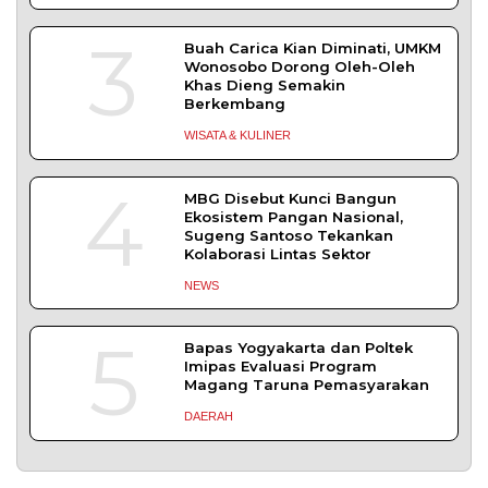
Perbaikan Jalan Terdampak Pembangunan
KKMP di Semampir
Probolinggo – DPRD Kabupaten Probolinggo
meminta kerusakan jalan lingkungan di
DAERAH
| Agustus 6, 2026
TERPOPULER
+ SELENGKAPNYA
1
Demokrasi Ekonomi Bukan
Sekadar Bernama Koperasi
OPINI