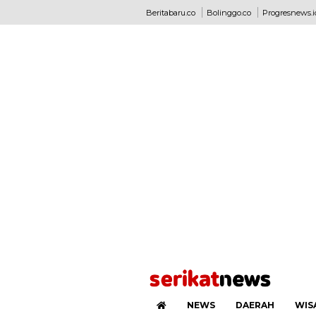
Beritabaru.co
Bolinggo.co
Progresnews.i
NEWS
DAERAH
WIS