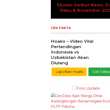
Ekoran Serikat News, Ed
Previous
Rabu 8 November 20
CEK FAKTA
Hoaks – Video Viral
Pertandingan
Indonesia vs
Uzbekistan Akan
Diulang
Laporkan Hoaks
Cek Fakta