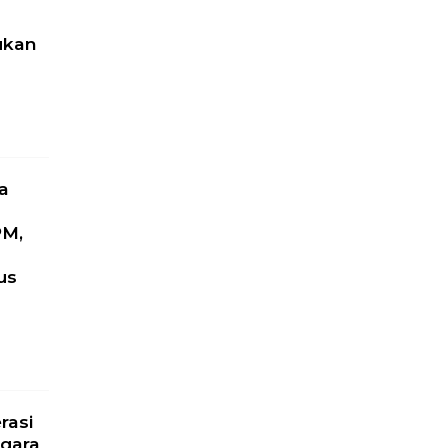
ukan
a
PM,
us
l
rasi
gara