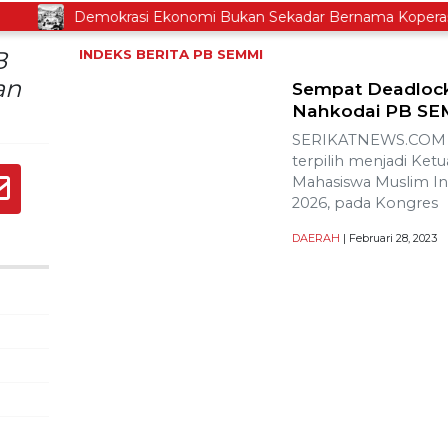
Demokrasi Ekonomi Bukan Sekadar Bernama Koperasi
B
INDEKS BERITA
PB SEMMI
an
Sempat Deadlock
Nahkodai PB SEM
SERIKATNEWS.COM –
terpilih menjadi Ke
Mahasiswa Muslim In
2026, pada Kongres
DAERAH
| Februari 28, 2023