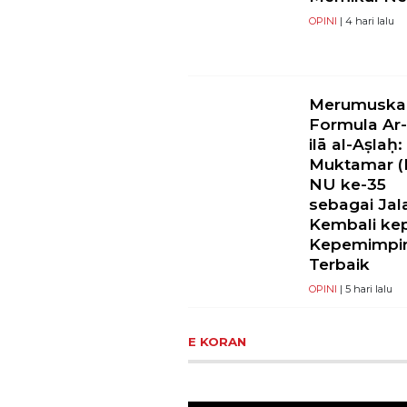
OPINI
| 4 hari lalu
Merumuska
Formula Ar-
ilā al-Aṣlaḥ:
Muktamar (I
NU ke-35
sebagai Jal
Kembali ke
Kepemimpi
Terbaik
OPINI
| 5 hari lalu
E KORAN