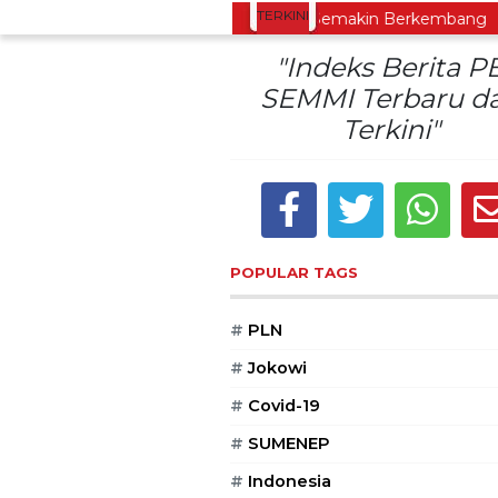
TERKINI
obo Dorong Oleh-Oleh Khas Dieng Semakin Berkembang
"Indeks Berita P
SEMMI Terbaru d
Terkini"
POPULAR TAGS
#
PLN
#
Jokowi
#
Covid-19
#
SUMENEP
#
Indonesia