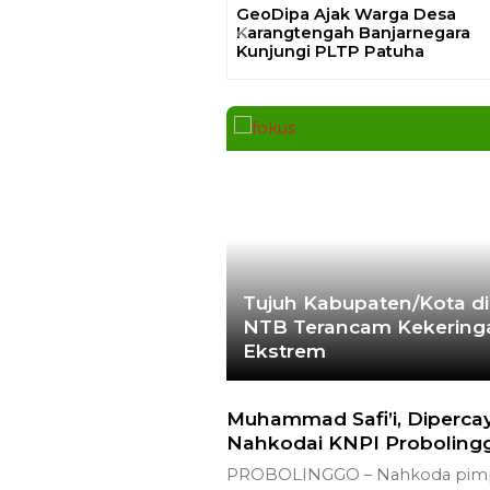
GeoDipa Ajak Warga Desa
Karangtengah Banjarnegara
Previous
Kunjungi PLTP Patuha
Tujuh Kabupaten/Kota di
NTB Terancam Kekering
Ekstrem
Muhammad Safi’i, Diperca
Nahkodai KNPI Proboling
PROBOLINGGO – Nahkoda pim