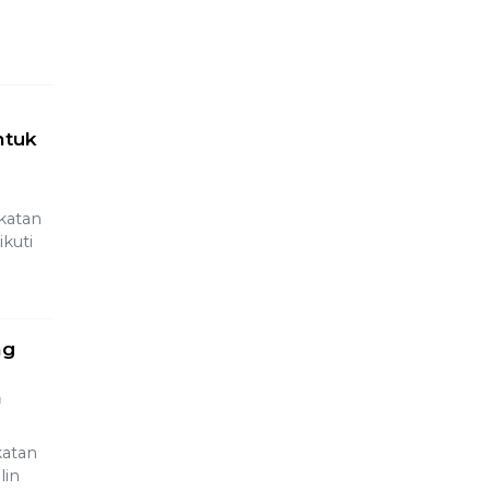
ntuk
katan
kuti
ng
a
a
atan
lin