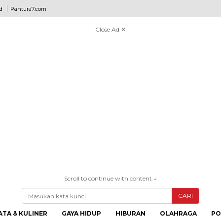
d
Pantura7.com
Close Ad ✕
Scroll to continue with content ↓
CARI
ATA & KULINER
GAYA HIDUP
HIBURAN
OLAHRAGA
PO