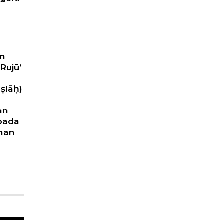
n
Rujū’
ṣlāḥ)
an
pada
nan