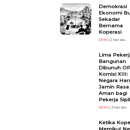
Demokrasi
Ekonomi B
Sekadar
Bernama
Koperasi
OPINI
| 2 hari lalu
Lima Pekerj
Bangunan
Dibunuh O
Komisi XIII:
Negara Har
Jamin Rasa
Aman bagi
Pekerja Sipi
NEWS
| 3 hari lalu
Ketika Kope
Memikul Ne