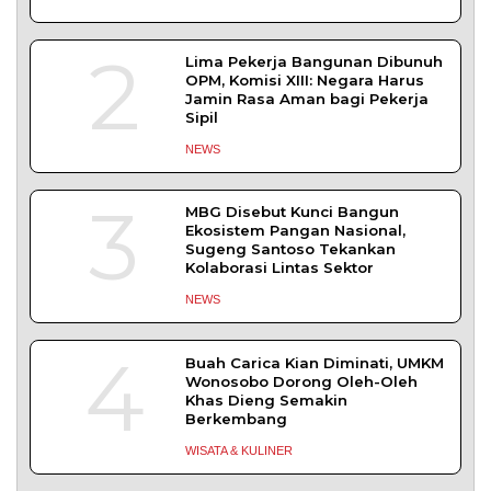
SLEMAN – Balai Pemasyarakatan (Bapas) Kelas I
Yogyakarta dan Pengadilan
DAERAH
| Agustus 6, 2026
Komisi 1 DPRD Probolinggo Pastikan Kawal
Perbaikan Jalan Terdampak Pembangunan
KKMP di Semampir
Probolinggo – DPRD Kabupaten Probolinggo
meminta kerusakan jalan lingkungan di
DAERAH
| Agustus 6, 2026
TERPOPULER
+ SELENGKAPNYA