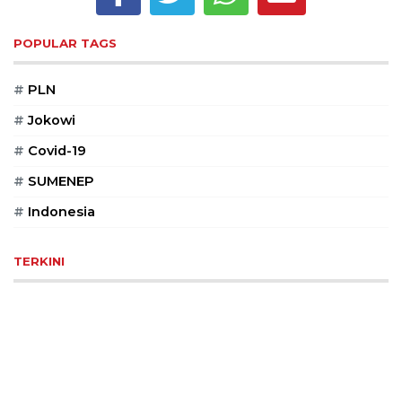
Reserved
POPULAR TAGS
CONTACT
US
#
PLN
Centennial
Tower,
#
Jokowi
Level
#
Covid-19
19,
Jl.
#
SUMENEP
Jenderal
Gatot
#
Indonesia
Subroto,
No.
TERKINI
27,
Setiabudi,
Jakarta
Selatan,
12950
Telp:
+6282136505789