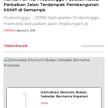
Lestarikan Tradisi Leluhur, Warga Dayakan
Sardonoharjo Gelar Merti Dusun
Bapas Yogyakarta Edukasi Guru SMKN 1
Seyegan untuk Perkuat Kesadaran Hukum
SLEMAN – Balai Pemasyarakatan (Bapas) Kelas I
Yogyakarta memberikan edukasi
DAERAH
| Agustus 7, 2026
Bapas Yogyakarta dan Poltek Imipas Evaluasi
Program Magang Taruna Pemasyarakan
YOGYAKARTA – Balai Pemasyarakatan (Bapas)
Kelas I Yogyakarta menerima kunjungan
DAERAH
| Agustus 6, 2026
Bapas Yogyakarta dan PN Sleman Perkuat
Koordinasi Penerapan Pidana Kerja Sosial