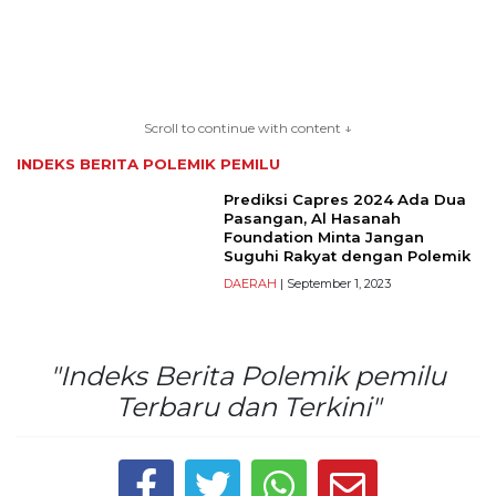
TERKONEKSI
BERSAMA
Scroll to continue with content ↓
KAMI
INDEKS BERITA
POLEMIK PEMILU
Prediksi Capres 2024 Ada Dua
Pasangan, Al Hasanah
Foundation Minta Jangan
Suguhi Rakyat dengan Polemik
DAERAH
| September 1, 2023
"Indeks Berita Polemik pemilu
Copyright
Terbaru dan Terkini"
©
2026
serikatnews.com
Allright