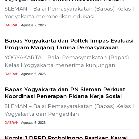
Previous
Next
ialisasi Uji Alir Sumur Produksi SLR-T-
Gelar Media Gat
Pembangunan P