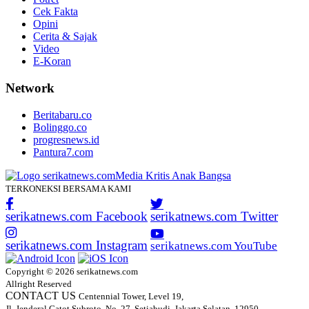
Cek Fakta
Opini
Cerita & Sajak
Video
E-Koran
Network
Beritabaru.co
Bolinggo.co
progresnews.id
Pantura7.com
TERKONEKSI BERSAMA KAMI
serikatnews.com Facebook
serikatnews.com Twitter
serikatnews.com Instagram
serikatnews.com YouTube
Copyright © 2026 serikatnews.com
Allright Reserved
CONTACT US
Centennial Tower, Level 19,
Jl. Jenderal Gatot Subroto, No. 27, Setiabudi, Jakarta Selatan, 12950