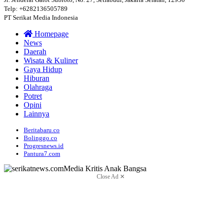
Telp: +6282136505789
PT Serikat Media Indonesia
Homepage
News
Daerah
Wisata & Kuliner
Gaya Hidup
Hiburan
Olahraga
Potret
Opini
Lainnya
Beritabaru.co
Bolinggo.co
Progresnews.id
Pantura7.com
Close Ad ✕