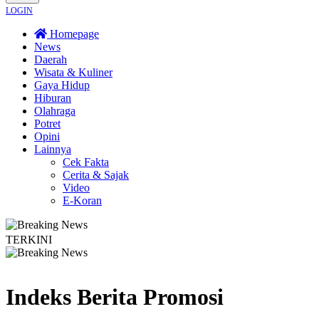
LOGIN
Homepage
News
Daerah
Wisata & Kuliner
Gaya Hidup
Hiburan
Olahraga
Potret
Opini
Lainnya
Cek Fakta
Cerita & Sajak
Video
E-Koran
TERKINI
ast Charging
Wisata Bromo Ditutup Total! Kebakaran Terus Merambat ke Berb
Indeks Berita
Promosi