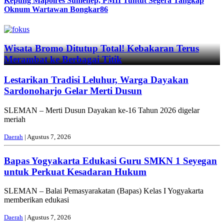
Kepung Mapolres Sumenep, PMII Tuntut Segera Tangkap
Oknum Wartawan Bongkar86
Previous
Next
Wisata Bromo Ditutup Total! Kebakaran Terus
Merambat ke Berbagai Titik
Lestarikan Tradisi Leluhur, Warga Dayakan
Sardonoharjo Gelar Merti Dusun
SLEMAN – Merti Dusun Dayakan ke-16 Tahun 2026 digelar
meriah
Daerah
| Agustus 7, 2026
Bapas Yogyakarta Edukasi Guru SMKN 1 Seyegan
untuk Perkuat Kesadaran Hukum
SLEMAN – Balai Pemasyarakatan (Bapas) Kelas I Yogyakarta
memberikan edukasi
Daerah
| Agustus 7, 2026