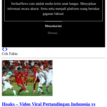
SerikatNews.com adalah media kritis anak bangsa. Menyajikan
informasi secara akurat. Serta setia menjadi platform ruang bertukar
gagasan faktual.
Menyukai ini:
Memuat...
Previous
Next
Cek Fakta
Hoaks – Video Viral Pertandingan Indonesia vs