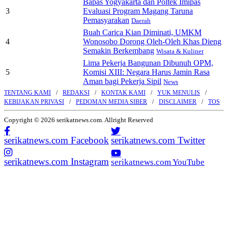
Bapas Yogyakarta dan Poltek Imipas
3
Evaluasi Program Magang Taruna
Pemasyarakan
Daerah
Buah Carica Kian Diminati, UMKM
4
Wonosobo Dorong Oleh-Oleh Khas Dieng
Semakin Berkembang
Wisata & Kuliner
Lima Pekerja Bangunan Dibunuh OPM,
5
Komisi XIII: Negara Harus Jamin Rasa
Aman bagi Pekerja Sipil
News
TENTANG KAMI
REDAKSI
KONTAK KAMI
YUK MENULIS
KEBIJAKAN PRIVASI
PEDOMAN MEDIA SIBER
DISCLAIMER
TOS
Copyright © 2026 serikatnews.com. Allright Reserved
serikatnews.com Facebook
serikatnews.com Twitter
serikatnews.com Instagram
serikatnews.com YouTube