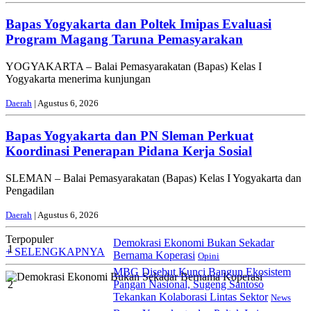
Bapas Yogyakarta dan Poltek Imipas Evaluasi
Program Magang Taruna Pemasyarakan
YOGYAKARTA – Balai Pemasyarakatan (Bapas) Kelas I
Yogyakarta menerima kunjungan
Daerah
| Agustus 6, 2026
Bapas Yogyakarta dan PN Sleman Perkuat
Koordinasi Penerapan Pidana Kerja Sosial
SLEMAN – Balai Pemasyarakatan (Bapas) Kelas I Yogyakarta dan
Pengadilan
Daerah
| Agustus 6, 2026
Terpopuler
Demokrasi Ekonomi Bukan Sekadar
1
+ SELENGKAPNYA
Bernama Koperasi
Opini
MBG Disebut Kunci Bangun Ekosistem
2
Pangan Nasional, Sugeng Santoso
Tekankan Kolaborasi Lintas Sektor
News