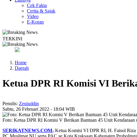
Cek Fakta
Cerita & Sajak
Video
E-Koran
TERKINI
Legislator PKB Kecam Aksi Nirempati Nakes ke Pasien BPJS, Minta 
Home
Daerah
Ketua DPR RI Komisi VI Berik
Penulis:
Zeqiuddin
Sabtu, 26 Februari 2022 - 18:04 WIB
Foto: Ketua DPR RI Komisi V Berikan Bantuan 45 Unit Kendaraan
SERIKATNEWS.COM-
Ketua Komisi VI DPR RI, H. Faisol Riza 
PC Muslimat NU serta PAC se Kota Kraksaan Kabupaten Probolingg