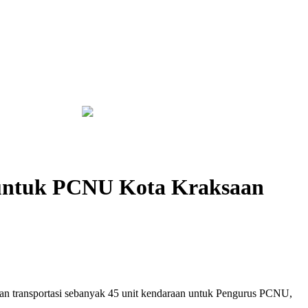
Hektare
Bapas Yogyakarta dan Poltek Imipas Evaluasi Program
 untuk PCNU Kota Kraksaan
n transportasi sebanyak 45 unit kendaraan untuk Pengurus PCNU,