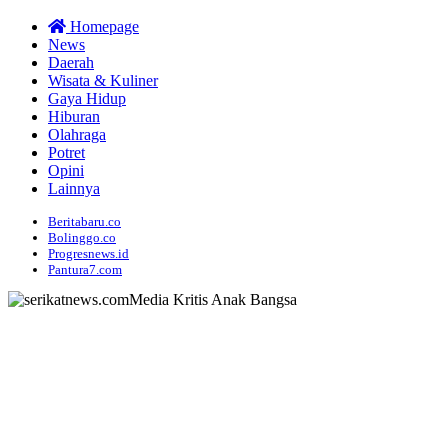
Homepage
News
Daerah
Wisata & Kuliner
Gaya Hidup
Hiburan
Olahraga
Potret
Opini
Lainnya
Beritabaru.co
Bolinggo.co
Progresnews.id
Pantura7.com