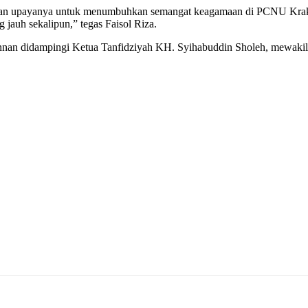
t dan upayanya untuk menumbuhkan semangat keagamaan di PCNU Kraksa
jauh sekalipun,” tegas Faisol Riza.
an didampingi Ketua Tanfidziyah KH. Syihabuddin Sholeh, mewakili 