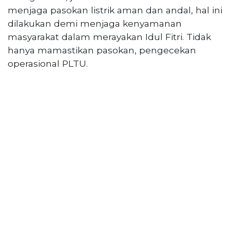
PT
menjaga pasokan listrik aman dan andal, hal ini
Serikat
dilakukan demi menjaga kenyamanan
Media
masyarakat dalam merayakan Idul Fitri. Tidak
Indonesia
hanya mamastikan pasokan, pengecekan
operasional PLTU.