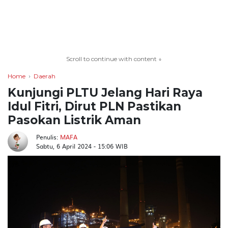
TERKONEKSI
BERSAMA
Scroll to continue with content ↓
KAMI
Home
Daerah
Kunjungi PLTU Jelang Hari Raya
Idul Fitri, Dirut PLN Pastikan
Pasokan Listrik Aman
Penulis:
MAFA
Sabtu, 6 April 2024 - 15:06 WIB
Copyright
©
2026
serikatnews.com
Allright