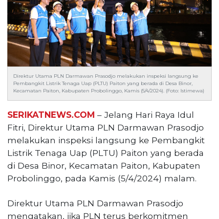
Reserved
CONTACT
US
Centennial
Tower,
Level
Direktur Utama PLN Darmawan Prasodjo melakukan inspeksi langsung ke
19,
Pembangkit Listrik Tenaga Uap (PLTU) Paiton yang berada di Desa Binor,
Kecamatan Paiton, Kabupaten Probolinggo, Kamis (5/4/2024). (Foto: Istimewa)
Jl.
Jenderal
SERIKATNEWS.COM
– Jelang Hari Raya Idul
Gatot
Subroto,
Fitri, Direktur Utama PLN Darmawan Prasodjo
No.
melakukan inspeksi langsung ke Pembangkit
27,
Listrik Tenaga Uap (PLTU) Paiton yang berada
Setiabudi,
di Desa Binor, Kecamatan Paiton, Kabupaten
Jakarta
Probolinggo, pada Kamis (5/4/2024) malam.
Selatan,
12950
Telp:
Direktur Utama PLN Darmawan Prasodjo
+6282136505789
mengatakan, jika PLN terus berkomitmen