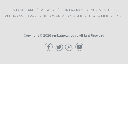
TENTANG KAMI
REDAKSI
KONTAK KAMI
YUK MENULIS
KEBIJAKAN PRIVASI
PEDOMAN MEDIA SIBER
DISCLAIMER
TOS
Copyright © 2026 serikatnews.com. Allright Reserved