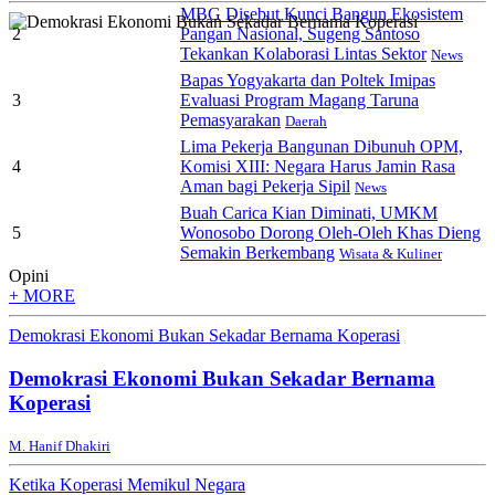
MBG Disebut Kunci Bangun Ekosistem
2
Pangan Nasional, Sugeng Santoso
Tekankan Kolaborasi Lintas Sektor
News
Bapas Yogyakarta dan Poltek Imipas
3
Evaluasi Program Magang Taruna
Pemasyarakan
Daerah
Lima Pekerja Bangunan Dibunuh OPM,
4
Komisi XIII: Negara Harus Jamin Rasa
Aman bagi Pekerja Sipil
News
Buah Carica Kian Diminati, UMKM
5
Wonosobo Dorong Oleh-Oleh Khas Dieng
Semakin Berkembang
Wisata & Kuliner
Opini
+ MORE
Demokrasi Ekonomi Bukan Sekadar Bernama Koperasi
Demokrasi Ekonomi Bukan Sekadar Bernama
Koperasi
M. Hanif Dhakiri
Ketika Koperasi Memikul Negara