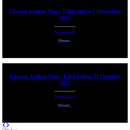
Ekoran Serikat News, Edisi Selasa 7 November
2023
Menyukai ini:
Memuat...
Ekoran Serikat News, Edisi Selasa 31 Oktober
2023
Menyukai ini:
Memuat...
Previous
Next