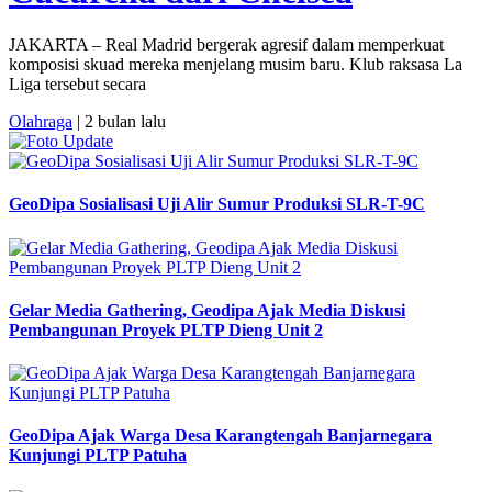
JAKARTA – Real Madrid bergerak agresif dalam memperkuat
komposisi skuad mereka menjelang musim baru. Klub raksasa La
Liga tersebut secara
Olahraga
| 2 bulan lalu
GeoDipa Sosialisasi Uji Alir Sumur Produksi SLR-T-9C
Gelar Media Gathering, Geodipa Ajak Media Diskusi
Pembangunan Proyek PLTP Dieng Unit 2
GeoDipa Ajak Warga Desa Karangtengah Banjarnegara
Kunjungi PLTP Patuha