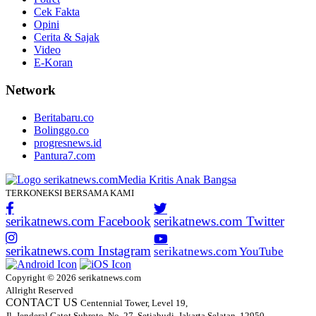
Cek Fakta
Opini
Cerita & Sajak
Video
E-Koran
Network
Beritabaru.co
Bolinggo.co
progresnews.id
Pantura7.com
TERKONEKSI BERSAMA KAMI
serikatnews.com Facebook
serikatnews.com Twitter
serikatnews.com Instagram
serikatnews.com YouTube
Copyright © 2026 serikatnews.com
Allright Reserved
CONTACT US
Centennial Tower, Level 19,
Jl. Jenderal Gatot Subroto, No. 27, Setiabudi, Jakarta Selatan, 12950