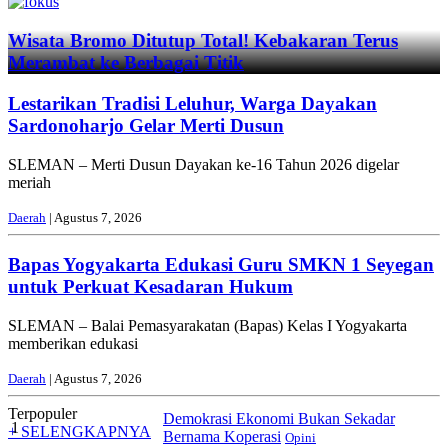
Wisata Bromo Ditutup Total! Kebakaran Terus
Merambat ke Berbagai Titik
Lestarikan Tradisi Leluhur, Warga Dayakan
Sardonoharjo Gelar Merti Dusun
SLEMAN – Merti Dusun Dayakan ke-16 Tahun 2026 digelar
meriah
Daerah
| Agustus 7, 2026
Bapas Yogyakarta Edukasi Guru SMKN 1 Seyegan
untuk Perkuat Kesadaran Hukum
SLEMAN – Balai Pemasyarakatan (Bapas) Kelas I Yogyakarta
memberikan edukasi
Daerah
| Agustus 7, 2026
Terpopuler
Demokrasi Ekonomi Bukan Sekadar
1
+ SELENGKAPNYA
Bernama Koperasi
Opini