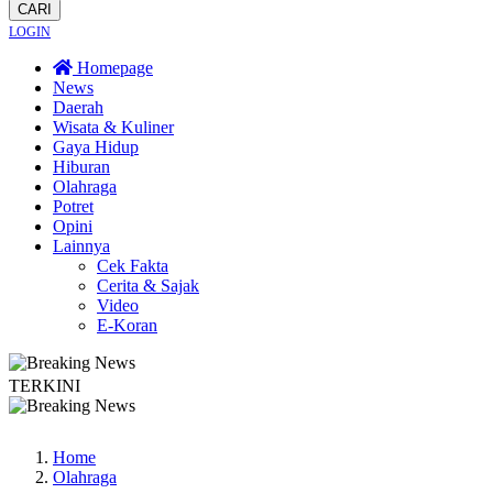
CARI
LOGIN
Homepage
News
Daerah
Wisata & Kuliner
Gaya Hidup
Hiburan
Olahraga
Potret
Opini
Lainnya
Cek Fakta
Cerita & Sajak
Video
E-Koran
TERKINI
ikan Tradisi Leluhur, Warga Dayakan Sardonoharjo Gelar Merti Dusun
Bapas 
Home
Olahraga