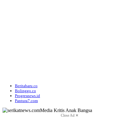
Beritabaru.co
Bolinggo.co
Progresnews.id
Pantura7.com
Close Ad ✕