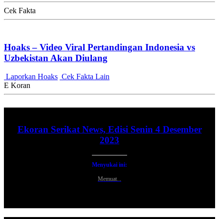
Cek Fakta
Hoaks – Video Viral Pertandingan Indonesia vs
Uzbekistan Akan Diulang
Laporkan Hoaks
Cek Fakta Lain
E Koran
Ekoran Serikat News, Edisi Senin 4 Desember
2023
Menyukai ini:
Memuat...