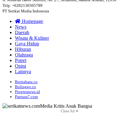
Telp: +6282136505789
PT Serikat Media Indonesia
Homepage
News
Daerah
Wisata & Kuliner
Gaya Hidup
Hiburan
Olahraga
Potret
Opini
Lainnya
Beritabaru.co
Bolinggo.co
Progresnews.id
Pantura7.com
Close Ad ✕