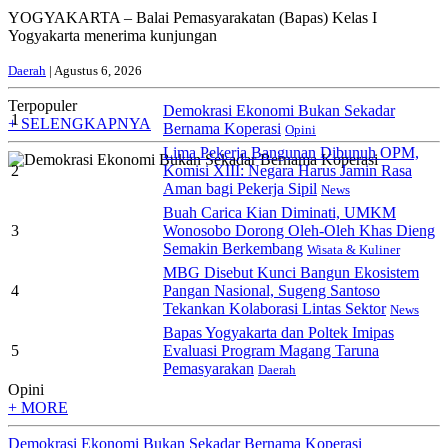
YOGYAKARTA – Balai Pemasyarakatan (Bapas) Kelas I
Yogyakarta menerima kunjungan
Daerah
| Agustus 6, 2026
Terpopuler
Demokrasi Ekonomi Bukan Sekadar
1
+ SELENGKAPNYA
Bernama Koperasi
Opini
Lima Pekerja Bangunan Dibunuh OPM,
2
Komisi XIII: Negara Harus Jamin Rasa
Aman bagi Pekerja Sipil
News
Buah Carica Kian Diminati, UMKM
3
Wonosobo Dorong Oleh-Oleh Khas Dieng
Semakin Berkembang
Wisata & Kuliner
MBG Disebut Kunci Bangun Ekosistem
4
Pangan Nasional, Sugeng Santoso
Tekankan Kolaborasi Lintas Sektor
News
Bapas Yogyakarta dan Poltek Imipas
5
Evaluasi Program Magang Taruna
Pemasyarakan
Daerah
Opini
+ MORE
Demokrasi Ekonomi Bukan Sekadar Bernama Koperasi