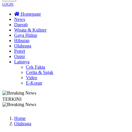
LOGIN
Homepage
News
Daerah
Wisata & Kuliner
Gaya Hidup
Hiburan
Olahraga
Potret
Opini
Lainnya
Cek Fakta
Cerita & Sajak
Video
E-Koran
TERKINI
akan Sardonoharjo Gelar Merti Dusun
Bapas Yogyakarta Edukasi Guru SMKN 
Home
Olahraga