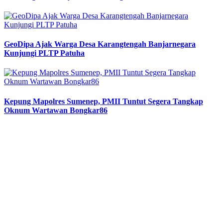
GeoDipa Ajak Warga Desa Karangtengah Banjarnegara
Kunjungi PLTP Patuha
Kepung Mapolres Sumenep, PMII Tuntut Segera Tangkap
Oknum Wartawan Bongkar86
Previous
Next