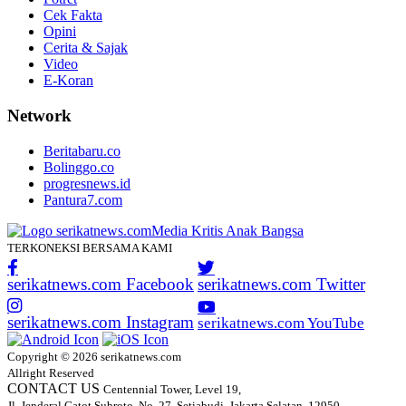
Cek Fakta
Opini
Cerita & Sajak
Video
E-Koran
Network
Beritabaru.co
Bolinggo.co
progresnews.id
Pantura7.com
TERKONEKSI BERSAMA KAMI
serikatnews.com Facebook
serikatnews.com Twitter
serikatnews.com Instagram
serikatnews.com YouTube
Copyright © 2026 serikatnews.com
Allright Reserved
CONTACT US
Centennial Tower, Level 19,
Jl. Jenderal Gatot Subroto, No. 27, Setiabudi, Jakarta Selatan, 12950