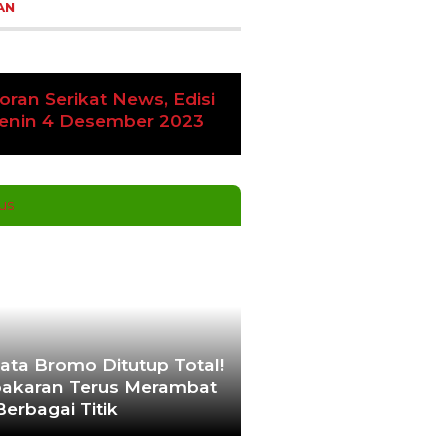
AN
oran Serikat News, Edisi
vious
Next
amis 9 November 2023
ata Bromo Ditutup Total!
akaran Terus Merambat
Berbagai Titik