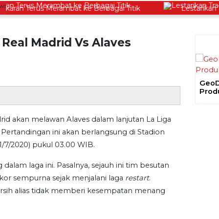
an Terus Merambat ke Berbagai Titik
Lestarikan Trad
 Real Madrid Vs Alaves
Gela
Ajak
Prev
Proy
rid akan melawan Alaves dalam lanjutan La Liga
Pertandingan ini akan berlangsung di Stadion
1/7/2020) pukul 03.00 WIB.
dalam laga ini. Pasalnya, sejauh ini tim besutan
kor sempurna sejak menjalani laga
restart
.
 bersih alias tidak memberi kesempatan menang