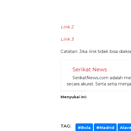
Link 2
Link 3
Catatan: Jika
link
tidak bisa diaks
Serikat News
SerikatNews.com adalah medi
secara akurat. Serta setia menj
Menyukai ini:
TAG:
#Bola
#Madrid
Alav