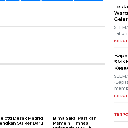
Lesta
Warg
Gelar
SLEMA
Tahun 
DAERAH
Bapa
SMKN
Kesa
SLEMA
(Bapas
membe
DAERAH
elotti Desak Madrid
Bima Sakti Pastikan
angkan Striker Baru
Pemain Timnas
TERP