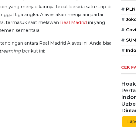
POPUL
oin yang menjadikannya tepat berada satu strip di
ggul tiga angka. Alaves akan menjalani partai
#
PLN
isa, termasuk saat melawan
Real Madrid
ini yang
asemen sementara.
#
Jok
#
Covi
andingan antara Real Madrid Alaves ini, Anda bisa
streaming
berikut ini:
#
SUM
#
Indo
CEK F
Hoaks
Pert
Indon
Uzbe
Diul
Lap