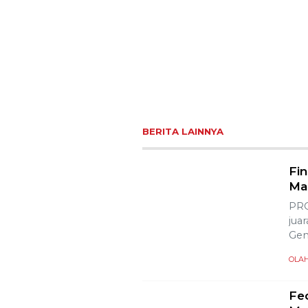
BERITA LAINNYA
Fi
Ma
PRO
jua
Gen
OLA
Fe