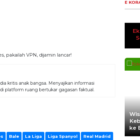
E KOR
Ek
Pre
K
es, pakailah VPN, dijamin lancar!
a kritis anak bangsa. Menyajikan informasi
adi platform ruang bertukar gagasan faktual.
Wis
Keb
es
Bale
La Liga
Liga Spanyol
Real Madrid
ke 