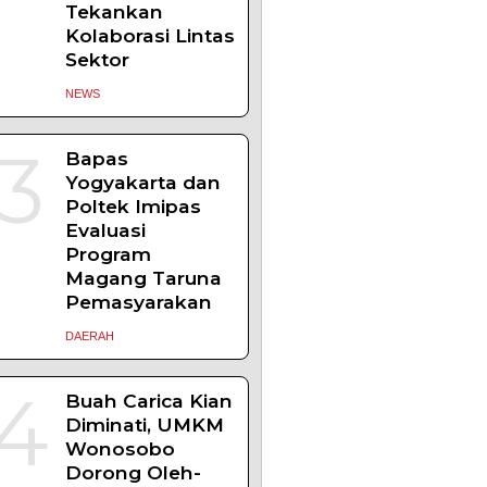
Nasional,
Sugeng Santoso
Tekankan
Kolaborasi Lintas
Sektor
NEWS
3
Bapas
Yogyakarta dan
Poltek Imipas
Evaluasi
Program
Magang Taruna
Pemasyarakan
DAERAH
4
Buah Carica Kian
Diminati, UMKM