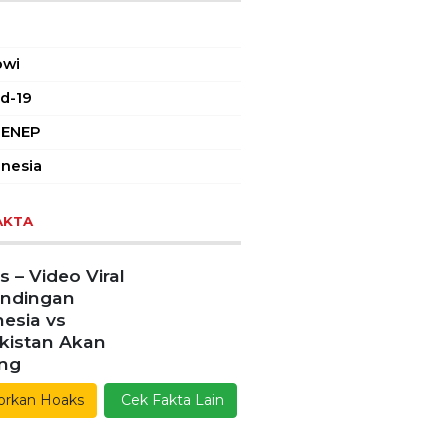
AR TAGS
owi
d-19
ENEP
nesia
AKTA
 – Video Viral
andingan
esia vs
kistan Akan
ang
orkan Hoaks
Cek Fakta Lain