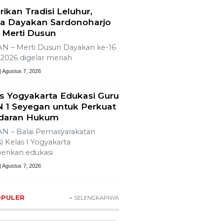
rikan Tradisi Leluhur,
a Dayakan Sardonoharjo
 Merti Dusun
N – Merti Dusun Dayakan ke-16
2026 digelar meriah
| Agustus 7, 2026
s Yogyakarta Edukasi Guru
 1 Seyegan untuk Perkuat
daran Hukum
N – Balai Pemasyarakatan
) Kelas I Yogyakarta
rikan edukasi
| Agustus 7, 2026
OPULER
+ SELENGKAPNYA