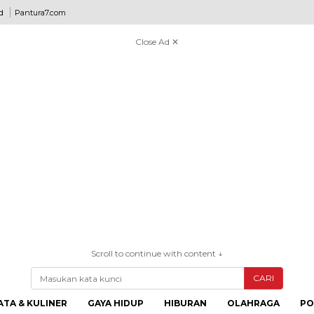
d
Pantura7.com
Close Ad ✕
Scroll to continue with content ↓
CARI
ATA & KULINER
GAYA HIDUP
HIBURAN
OLAHRAGA
PO