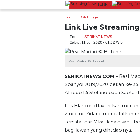
TERKINI
r Fast Charging
Wisata Bromo Ditutup Total! Kebakar
Home
Olahraga
Link Live Streaming
Penulis:
SERIKAT NEWS
Sabtu, 11 Juli 2020 - 01:32 WIB
Real Madrid © Bola.net
SERIKATNEWS.COM
– Real Mad
Spanyol 2019/2020 pekan ke-35. 
Alfredo Di Stéfano pada Sabtu (1
Los Blancos difavoritkan menang 
Zinedine Zidane mencatatkan re
Tercatat dari 7 kali laga disapu
bagi lawan yang dihadapinya.