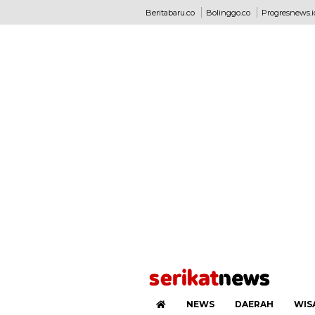
Beritabaru.co
Bolinggo.co
Progresnews.i
NEWS
DAERAH
WIS