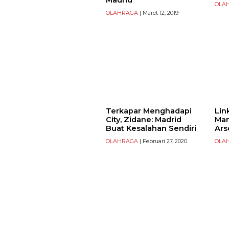
Madrid
OLA
OLAHRAGA
| Maret 12, 2019
Terkapar Menghadapi
Lin
City, Zidane: Madrid
Man
Buat Kesalahan Sendiri
Ars
OLAHRAGA
| Februari 27, 2020
OLA