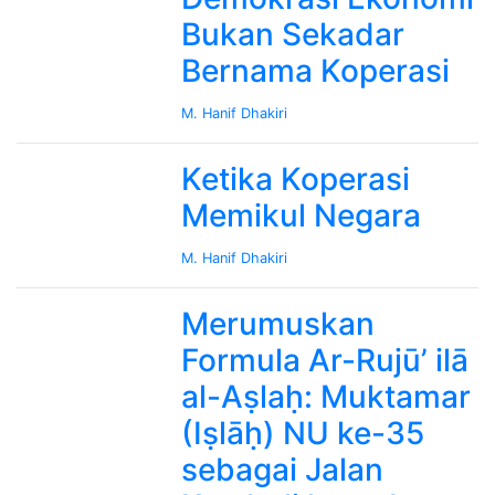
Bukan Sekadar
Bernama Koperasi
M. Hanif Dhakiri
Ketika Koperasi
Memikul Negara
M. Hanif Dhakiri
Merumuskan
Formula Ar-Rujū’ ilā
al-Aṣlaḥ: Muktamar
(Iṣlāḥ) NU ke-35
sebagai Jalan