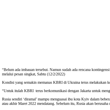
Setiabudi,
Jakarta
Selatan,
12950
Telp:
+6282136505789
PT
Serikat
Media
Indonesia
“Belum ada imbauan tersebut. Namun sudah ada rencana kontingensi
melalui pesan singkat, Sabtu (12/2/2022)
Kondisi yang semakin memanas KBRI di Ukraina terus melakukan kom
“Untuk itulah KBRI terus berkomunikasi dengan Jakarta untuk meng
Rusia sendiri ‘diramal’ mampu menguasai ibu kota Kyiv dalam beberapa
atau akhir Maret 2022 mendatang. Sebelum itu, Rusia akan berusaha