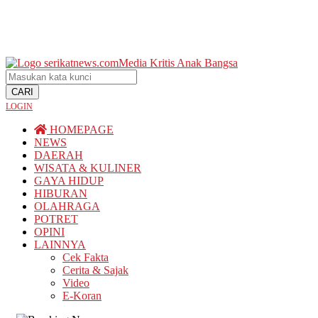
Network
Beritabaru.co
Bolinggo.co
progresnews.id
Pantura7.com
CARI
LOGIN
TERKONEKSI
BERSAMA
HOMEPAGE
KAMI
NEWS
DAERAH
serikatnews.com
WISATA & KULINER
Facebook
GAYA HIDUP
HIBURAN
OLAHRAGA
serikatnews.com
POTRET
Twitter
OPINI
LAINNYA
serikatnews.com
Cek Fakta
Instagram
Cerita & Sajak
Video
serikatnews.com
E-Koran
YouTube