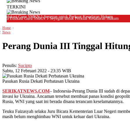
TERKINI
a Edukasi Guru SMKN 1 Seyegan untuk Perkuat Kesadaran Hukum
Home
Copyright
News
©
2026
Perang Dunia III Tinggal Hitu
serikatnews.com
Allright
Reserved
Penulis:
Sucipto
Sabtu, 12 Februari 2022 - 23:35 WIB
CONTACT
US
Pasukan Rusia Dekati Perbatasan Ukraina
Centennial
Tower,
SERIKATNEWS.COM
– Indonesia-Perang Dunia III sudah di dep
Level
invasi ke Ukraina. Ancaman tersebut membuat panas kondisi geopoliti
19,
Rusia, WNI yang saat ini berada disana terancam keselamatannya.
Jl.
Jenderal
Teuku Faizasyah selaku Juru Bicara Kementerian Luar Negeri memb
Gatot
masih belum menghimbau WNI untuk keluar dari Ukraina.
Subroto,
No.
27,