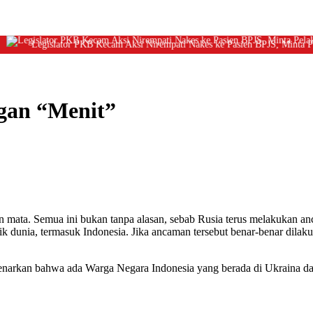
Legislator PKB Kecam Aksi Nirempati Nakes ke Pasien BPJS, Minta Pelaku
ngan “Menit”
an mata. Semua ini bukan tanpa alasan, sebab Rusia terus melakukan a
k dunia, termasuk Indonesia. Jika ancaman tersebut benar-benar dilak
enarkan bahwa ada Warga Negara Indonesia yang berada di Ukraina d