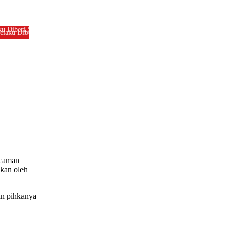
 Diberi Sanksi Tegas
Kebakaran Savana Bromo Capai 80 Hektar
ncaman
ukan oleh
an pihkanya