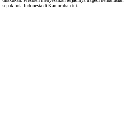
dilakukan. Presiden menyesalkan terjadinya tragedi kemanusian
sepak bola Indonesia di Kanjuruhan ini.