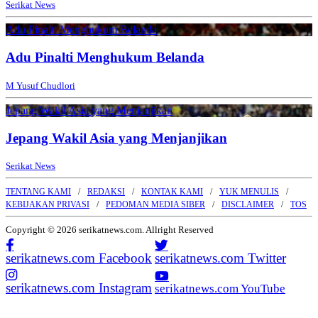
Serikat News
Adu Pinalti Menghukum Belanda
Adu Pinalti Menghukum Belanda
M Yusuf Chudlori
Jepang Wakil Asia yang Menjanjikan
Jepang Wakil Asia yang Menjanjikan
Serikat News
TENTANG KAMI
REDAKSI
KONTAK KAMI
YUK MENULIS
KEBIJAKAN PRIVASI
PEDOMAN MEDIA SIBER
DISCLAIMER
TOS
Copyright © 2026 serikatnews.com. Allright Reserved
serikatnews.com Facebook
serikatnews.com Twitter
serikatnews.com Instagram
serikatnews.com YouTube