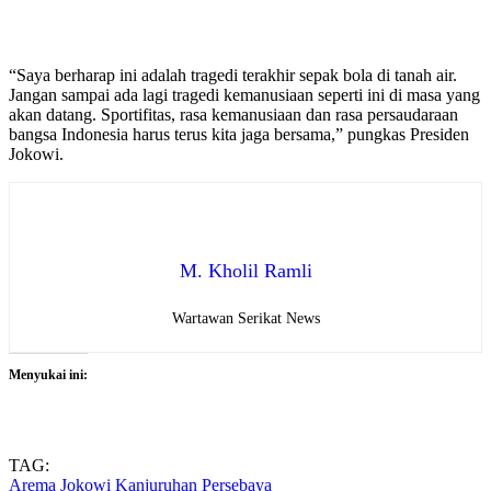
“Saya berharap ini adalah tragedi terakhir sepak bola di tanah air.
Jangan sampai ada lagi tragedi kemanusiaan seperti ini di masa yang
akan datang. Sportifitas, rasa kemanusiaan dan rasa persaudaraan
bangsa Indonesia harus terus kita jaga bersama,” pungkas Presiden
Jokowi.
M. Kholil Ramli
Wartawan Serikat News
Menyukai ini:
TAG:
Arema
Jokowi
Kanjuruhan
Persebaya