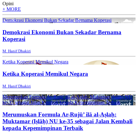
Opini
+ MORE
Demokrasi Ekonomi Bukan Sekadar Bernama Koperasi
Demokrasi Ekonomi Bukan Sekadar Bernama
Koperasi
M. Hanif Dhakiri
Ketika Koperasi Memikul Negara
Ketika Koperasi Memikul Negara
M. Hanif Dhakiri
Merumuskan Formula Ar-Rujū’ ilā al-Aṣlaḥ: Muktamar (Iṣlāḥ) NU
ke-35 sebagai Jalan Kembali kepada Kepemimpinan Terbaik
Merumuskan Formula Ar-Rujū’ ilā al-Aṣlaḥ:
Muktamar (Iṣlāḥ) NU ke-35 sebagai Jalan Kembali
kepada Kepemimpinan Terbaik