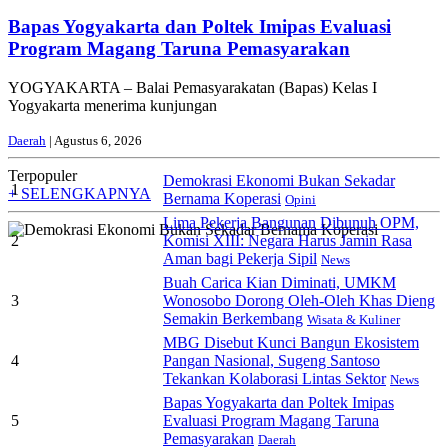
Bapas Yogyakarta dan Poltek Imipas Evaluasi
Program Magang Taruna Pemasyarakan
YOGYAKARTA – Balai Pemasyarakatan (Bapas) Kelas I
Yogyakarta menerima kunjungan
Daerah
| Agustus 6, 2026
Terpopuler
Demokrasi Ekonomi Bukan Sekadar
1
+ SELENGKAPNYA
Bernama Koperasi
Opini
Lima Pekerja Bangunan Dibunuh OPM,
2
Komisi XIII: Negara Harus Jamin Rasa
Aman bagi Pekerja Sipil
News
Buah Carica Kian Diminati, UMKM
3
Wonosobo Dorong Oleh-Oleh Khas Dieng
Semakin Berkembang
Wisata & Kuliner
MBG Disebut Kunci Bangun Ekosistem
4
Pangan Nasional, Sugeng Santoso
Tekankan Kolaborasi Lintas Sektor
News
Bapas Yogyakarta dan Poltek Imipas
5
Evaluasi Program Magang Taruna
Pemasyarakan
Daerah