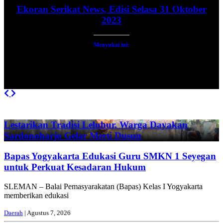
Ekoran Serikat News, Edisi Selasa 31 Oktober
2023
Menyukai ini:
Previous
Next
Lestarikan Tradisi Leluhur, Warga Dayakan
Sardonoharjo Gelar Merti Dusun
Bapas Yogyakarta Edukasi Guru SMKN 1 Seyegan
untuk Perkuat Kesadaran Hukum
SLEMAN – Balai Pemasyarakatan (Bapas) Kelas I Yogyakarta
memberikan edukasi
Daerah
| Agustus 7, 2026