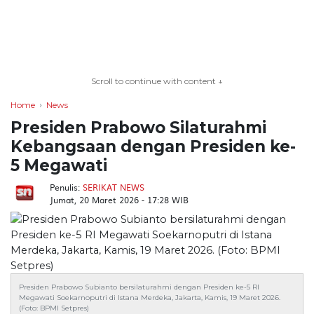
TERKONEKSI
BERSAMA
Scroll to continue with content ↓
KAMI
Home
News
Presiden Prabowo Silaturahmi
Kebangsaan dengan Presiden ke-
5 Megawati
Penulis:
SERIKAT NEWS
Jumat, 20 Maret 2026 - 17:28 WIB
Copyright
©
2026
serikatnews.com
Presiden Prabowo Subianto bersilaturahmi dengan Presiden ke-5 RI
Megawati Soekarnoputri di Istana Merdeka, Jakarta, Kamis, 19 Maret 2026.
Allright
(Foto: BPMI Setpres)