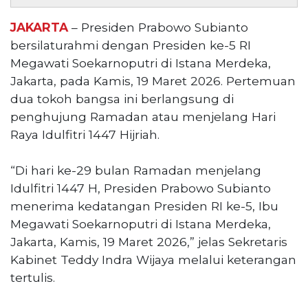
Reserved
JAKARTA
– Presiden Prabowo Subianto
CONTACT
bersilaturahmi dengan Presiden ke-5 RI
US
Megawati Soekarnoputri di Istana Merdeka,
Centennial
Jakarta, pada Kamis, 19 Maret 2026. Pertemuan
Tower,
dua tokoh bangsa ini berlangsung di
Level
19,
penghujung Ramadan atau menjelang Hari
Jl.
Raya Idulfitri 1447 Hijriah.
Jenderal
Gatot
“Di hari ke-29 bulan Ramadan menjelang
Subroto,
Idulfitri 1447 H, Presiden Prabowo Subianto
No.
menerima kedatangan Presiden RI ke-5, Ibu
27,
Setiabudi,
Megawati Soekarnoputri di Istana Merdeka,
Jakarta
Jakarta, Kamis, 19 Maret 2026,” jelas Sekretaris
Selatan,
Kabinet Teddy Indra Wijaya melalui keterangan
12950
tertulis.
Telp:
+6282136505789