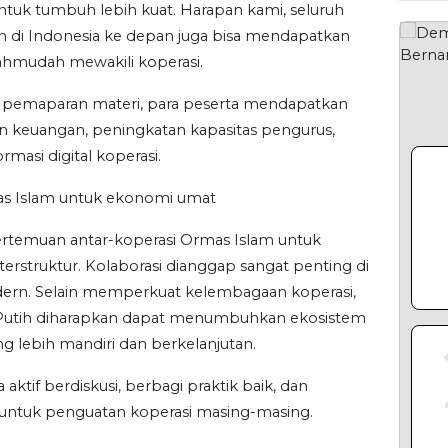
Bapa
ntuk tumbuh lebih kuat. Harapan kami, seluruh
SMKN
en di Indonesia ke depan juga bisa mendapatkan
Kesa
Mahmudah mewakili koperasi.
SLEMA
(Bapas
 dan pemaparan materi, para peserta mendapatkan
membe
 keuangan, peningkatan kapasitas pengurus,
DAERAH
rmasi digital koperasi.
Bapa
s Islam untuk ekonomi umat
Imipa
Maga
pertemuan antar-koperasi Ormas Islam untuk
erstruktur. Kolaborasi dianggap sangat penting di
YOGYA
(Bapas
rn. Selain memperkuat kelembagaan koperasi,
kunju
 Putih diharapkan dapat menumbuhkan ekosistem
DAERAH
 lebih mandiri dan berkelanjutan.
 aktif berdiskusi, berbagi praktik baik, dan
TERP
 untuk penguatan koperasi masing-masing.