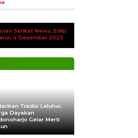
AN
vious
Next