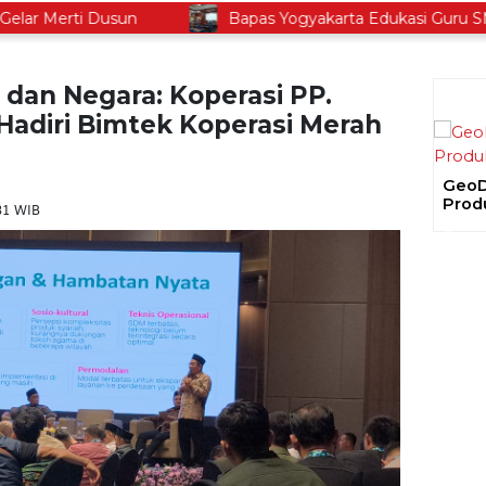
 Merti Dusun
Bapas Yogyakarta Edukasi Guru SMKN 
 dan Negara: Koperasi PP.
 Hadiri Bimtek Koperasi Merah
31 WIB
Gela
Ajak
Prev
Proy