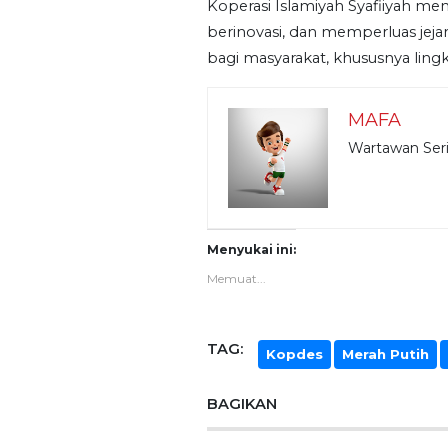
Koperasi Islamiyah Syafiiyah me
berinovasi, dan memperluas jej
bagi masyarakat, khususnya ling
MAFA
Wartawan Ser
Menyukai ini:
Memuat...
TAG:
Kopdes
Merah Putih
BAGIKAN