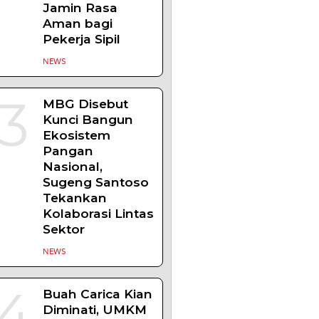
1
Demokrasi
Ekonomi Bukan
Sekadar
Bernama
Koperasi
OPINI
2
Lima Pekerja
Bangunan
Dibunuh OPM,
Komisi XIII:
Negara Harus
Jamin Rasa