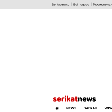
Beritabaru.co
Bolinggo.co
Progresnews.i
NEWS
DAERAH
WIS