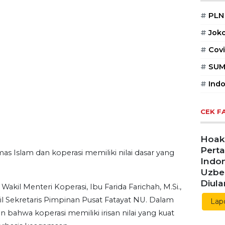
POPUL
#
PLN
#
Jok
#
Covi
#
SUM
#
Indo
CEK F
s Islam dan koperasi memiliki nilai dasar yang
Hoaks
Pert
Indon
akil Menteri Koperasi, Ibu Farida Farichah, M.Si.,
Uzbe
l Sekretaris Pimpinan Pusat Fatayat NU. Dalam
Diul
bahwa koperasi memiliki irisan nilai yang kuat
Lap