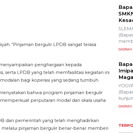
Ek
K
fiiyah: “Pinjaman bergulir LPDB sangat terasa
yah menyampaikan penghargaan kepada
 serta LPDB yang telah memfasilitasi kegiatan ini
rmodalan bagi koperasi yang sedang tumbuh.
i menyatakan bahwa program pinjaman bergulir
Les
emperkuat perputaran modal dan skala usaha
War
Sar
Du
DB dan pemerintah yang telah menghadirkan
a melalui pinjaman bergulir benar-benar memberi