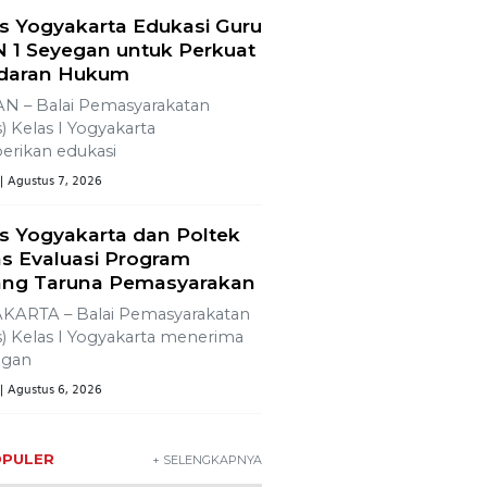
oran Serikat News, Edisi
amis 9 November 2023
tarikan Tradisi Leluhur,
ga Dayakan
donoharjo Gelar Merti
sun