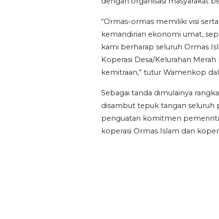
dengan organisasi masyarakat b
“Ormas-ormas memiliki visi sert
kemandirian ekonomi umat, sepe
kami berharap seluruh Ormas Is
Koperasi Desa/Kelurahan Merah
kemitraan,” tutur Wamenkop da
Sebagai tanda dimulainya ran
disambut tepuk tangan seluruh 
penguatan komitmen pemerinta
koperasi Ormas Islam dan kopera