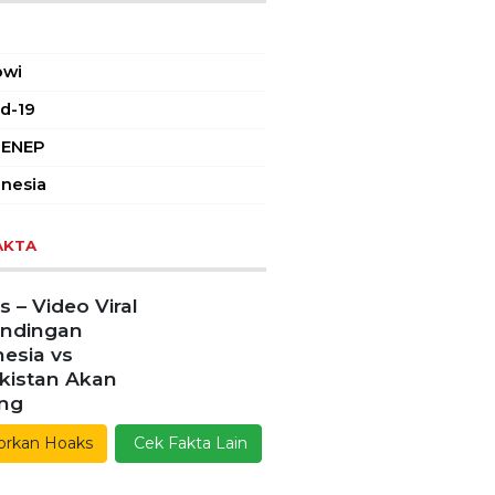
AR TAGS
owi
d-19
ENEP
nesia
AKTA
 – Video Viral
andingan
esia vs
kistan Akan
ang
orkan Hoaks
Cek Fakta Lain