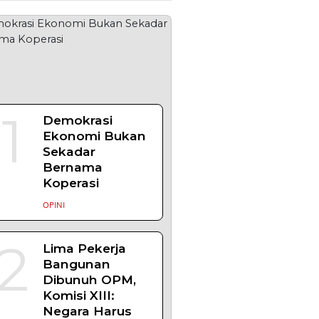
s Yogyakarta Edukasi Guru
 1 Seyegan untuk Perkuat
daran Hukum
N – Balai Pemasyarakatan
) Kelas I Yogyakarta
rikan edukasi
| Agustus 7, 2026
s Yogyakarta dan Poltek
s Evaluasi Program
ng Taruna Pemasyarakan
KARTA – Balai Pemasyarakatan
) Kelas I Yogyakarta menerima
ngan
| Agustus 6, 2026
OPULER
+ SELENGKAPNYA