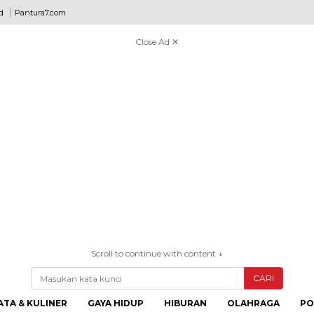
d
Pantura7.com
Close Ad ✕
Scroll to continue with content ↓
CARI
ATA & KULINER
GAYA HIDUP
HIBURAN
OLAHRAGA
PO