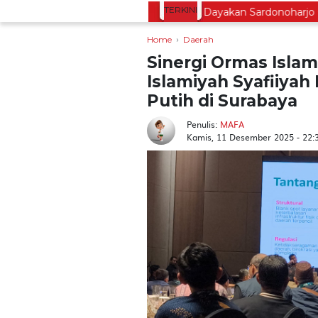
TERKINI
Lestarikan Tradisi Leluhur, Warga Dayakan Sardonoharjo Gelar
Home
Daerah
Sinergi Ormas Islam
Islamiyah Syafiiyah
Putih di Surabaya
Penulis:
MAFA
Kamis, 11 Desember 2025 - 22: