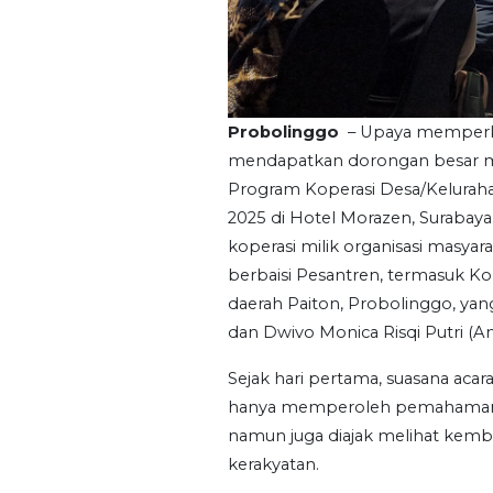
Probolinggo
– Upaya memperku
mendapatkan dorongan besar me
Program Koperasi Desa/Keluraha
2025 di Hotel Morazen, Surabaya.
koperasi milik organisasi masyar
berbaisi Pesantren, termasuk Kop
daerah Paiton, Probolinggo, yang
dan Dwivo Monica Risqi Putri (A
Sejak hari pertama, suasana acar
hanya memperoleh pemahaman te
namun juga diajak melihat kembal
kerakyatan.