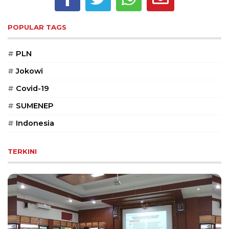
PT
Serikat
Media
POPULAR TAGS
Indonesia
#
PLN
#
Jokowi
#
Covid-19
#
SUMENEP
#
Indonesia
TERKINI