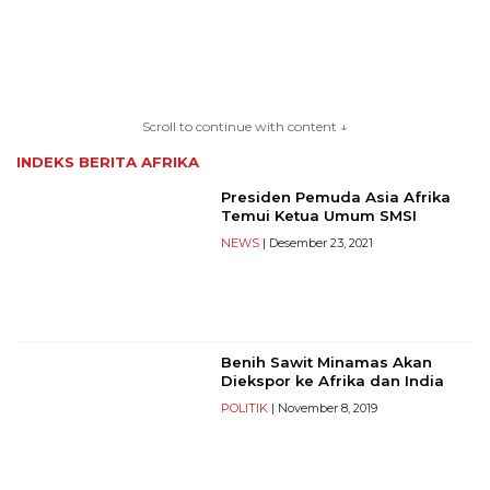
TERKONEKSI
BERSAMA
Scroll to continue with content ↓
KAMI
INDEKS BERITA
AFRIKA
Presiden Pemuda Asia Afrika
Temui Ketua Umum SMSI
NEWS
| Desember 23, 2021
Benih Sawit Minamas Akan
Copyright
Diekspor ke Afrika dan India
©
POLITIK
| November 8, 2019
2026
serikatnews.com
Allright