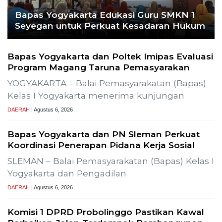
Tujuh Kabupaten/Kota di NTB Terancam
Kekeringan Ekstrem
MATARAM – Badan Meteorologi, Klimatologi,
dan Geofisika (BMKG) menetapkan tujuh dari
DAERAH
| Agustus 1, 2026
TERPOPULER
+ SELENGKAPNYA
1
Demokrasi Ekonomi Bukan
Sekadar Bernama Koperasi
OPINI