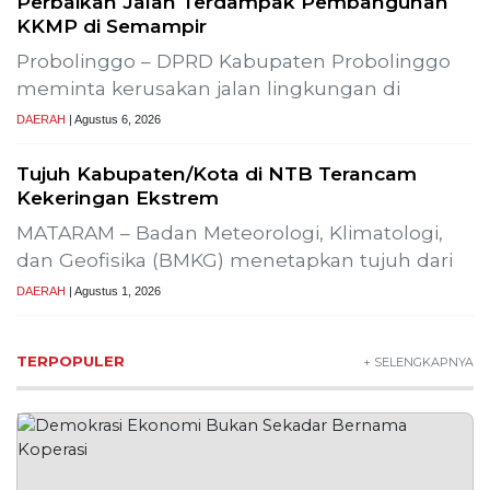
2
Lima Pekerja Bangunan Dibunuh
OPM, Komisi XIII: Negara Harus
Jamin Rasa Aman bagi Pekerja
Sipil
NEWS
3
Buah Carica Kian Diminati, UMKM
Wonosobo Dorong Oleh-Oleh
Khas Dieng Semakin
Berkembang
WISATA & KULINER
4
MBG Disebut Kunci Bangun
Ekosistem Pangan Nasional,
Sugeng Santoso Tekankan
Kolaborasi Lintas Sektor
NEWS