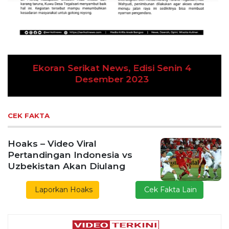
Previous
Next
Gelar Media Gathering, Geodipa Ajak Media Diskusi
Pembangunan Proyek PLTP Dieng Unit 2
Bapas Yogyakarta Edukasi Guru SMKN 1
Seyegan untuk Perkuat Kesadaran Hukum
Bapas Yogyakarta dan Poltek Imipas Evaluasi