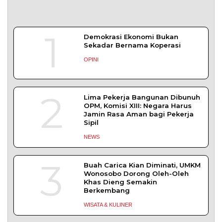
5
Bapas Yogyakarta dan Poltek
Imipas Evaluasi Program
Magang Taruna Pemasyarakan
DAERAH
TENTANG KAMI
REDAKSI
KONTAK KAMI
YUK MENULIS
KEBIJAKAN PRIVASI
PEDOMAN MEDIA SIBER
DISCLAIMER
TOS
Copyright © 2026 serikatnews.com. Allright Reserved