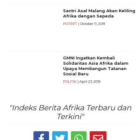
Reserved
Santri Asal Malang Akan Keliling
Afrika dengan Sepeda
CONTACT
US
POTRET
| Oktober 11, 2019
Centennial
Tower,
Level
19,
GMNI Ingatkan Kembali
Jl.
Solidaritas Asia Afrika dalam
Jenderal
Upaya Membangun Tatanan
Gatot
Sosial Baru
Subroto,
POLITIK
| April 23, 2019
No.
27,
Setiabudi,
"Indeks Berita Afrika Terbaru dan
Jakarta
Terkini"
Selatan,
12950
Telp:
+6282136505789