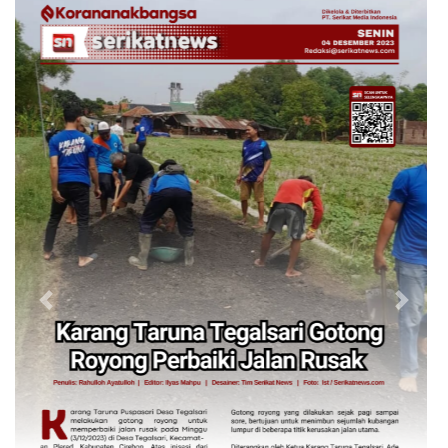
Ekoran Serikat News, Edisi Kamis 9
Previous
Next
November 2023
CEK FAKTA
Hoaks – Video Viral
Pertandingan Indonesia vs
Uzbekistan Akan Diulang
Laporkan Hoaks
Cek Fakta Lain