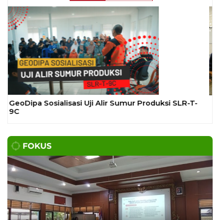
Program Magang Taruna Pemasyarakan
YOGYAKARTA – Balai Pemasyarakatan (Bapas)
Kelas I Yogyakarta menerima kunjungan
DAERAH
| Agustus 6, 2026
Bapas Yogyakarta dan PN Sleman Perkuat
Koordinasi Penerapan Pidana Kerja Sosial
SLEMAN – Balai Pemasyarakatan (Bapas) Kelas I
Yogyakarta dan Pengadilan
DAERAH
| Agustus 6, 2026
Komisi 1 DPRD Probolinggo Pastikan Kawal
Perbaikan Jalan Terdampak Pembangunan
KKMP di Semampir
Probolinggo – DPRD Kabupaten Probolinggo
meminta kerusakan jalan lingkungan di
DAERAH
| Agustus 6, 2026