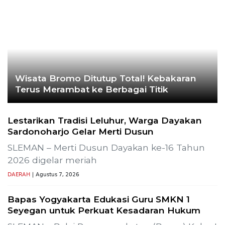
Ekoran Serikat News, Edisi Kamis 9
November 2023
CEK FAKTA
Hoaks – Video Viral
Pertandingan Indonesia vs
Uzbekistan Akan Diulang
Laporkan Hoaks
Cek Fakta Lain