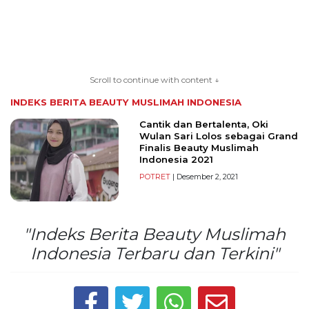
TERKONEKSI
BERSAMA
Scroll to continue with content ↓
KAMI
INDEKS BERITA
BEAUTY MUSLIMAH INDONESIA
Cantik dan Bertalenta, Oki
Wulan Sari Lolos sebagai Grand
Finalis Beauty Muslimah
Indonesia 2021
POTRET
| Desember 2, 2021
"Indeks Berita Beauty Muslimah
Copyright
Indonesia Terbaru dan Terkini"
©
2026
serikatnews.com
Allright