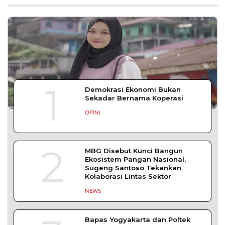
2026 digelar meriah
DAERAH
| Agustus 7, 2026
Bapas Yogyakarta Edukasi Guru SMKN 1
Seyegan untuk Perkuat Kesadaran Hukum
SLEMAN – Balai Pemasyarakatan (Bapas) Kelas I
Yogyakarta memberikan edukasi
DAERAH
| Agustus 7, 2026
Bapas Yogyakarta dan Poltek Imipas Evaluasi
Program Magang Taruna Pemasyarakan
YOGYAKARTA – Balai Pemasyarakatan (Bapas)
Kelas I Yogyakarta menerima kunjungan
DAERAH
| Agustus 6, 2026
Bapas Yogyakarta dan PN Sleman Perkuat
Koordinasi Penerapan Pidana Kerja Sosial