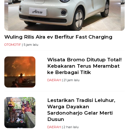
PT
Serikat
Media
Indonesia
Wuling Rilis Aira ev Berfitur Fast Charging
OTOMOTIF
| 5 jam lalu
Wisata Bromo Ditutup Total!
Kebakaran Terus Merambat
ke Berbagai Titik
DAERAH
| 21 jam lalu
Lestarikan Tradisi Leluhur,
Warga Dayakan
Sardonoharjo Gelar Merti
Dusun
DAERAH
| 2 hari lalu