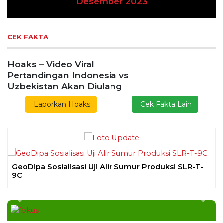
Previous
Next