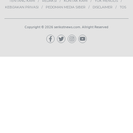
2
Ekosistem Pangan Nasional,
Sugeng Santoso Tekankan
Kolaborasi Lintas Sektor
NEWS
3
Bapas Yogyakarta dan Poltek
Imipas Evaluasi Program
Magang Taruna Pemasyarakan
DAERAH
4
Buah Carica Kian Diminati, UMKM
Wonosobo Dorong Oleh-Oleh
Khas Dieng Semakin
Berkembang
WISATA & KULINER
5
Lima Pekerja Bangunan Dibunuh
OPM, Komisi XIII: Negara Harus
Jamin Rasa Aman bagi Pekerja
Sipil