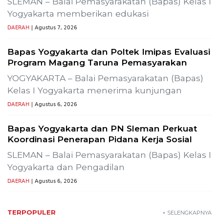
T-
Gelar Media Gathering, Geodipa Ajak Media Diskusi
Pembangunan Proyek PLTP Dieng Unit 2
Previous
Next
Wisata Bromo Ditutup Total! Kebakaran
Terus Merambat ke Berbagai Titik
Lestarikan Tradisi Leluhur, Warga Dayakan
Sardonoharjo Gelar Merti Dusun
SLEMAN – Merti Dusun Dayakan ke-16 Tahun