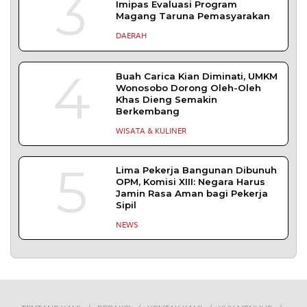
SLEMAN – Balai Pemasyarakatan (Bapas) Kelas I
Yogyakarta dan Pengadilan
DAERAH
| Agustus 6, 2026
TERPOPULER
+ SELENGKAPNYA
1
Demokrasi Ekonomi Bukan
Sekadar Bernama Koperasi
OPINI
MBG Disebut Kunci Bangun