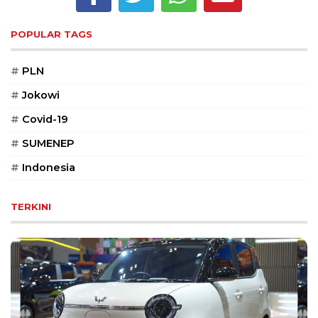
Reserved
POPULAR TAGS
CONTACT
US
#
PLN
Centennial
Tower,
#
Jokowi
Level
19,
#
Covid-19
Jl.
#
SUMENEP
Jenderal
Gatot
#
Indonesia
Subroto,
No.
TERKINI
27,
Setiabudi,
Jakarta
Selatan,
12950
Telp:
+6282136505789