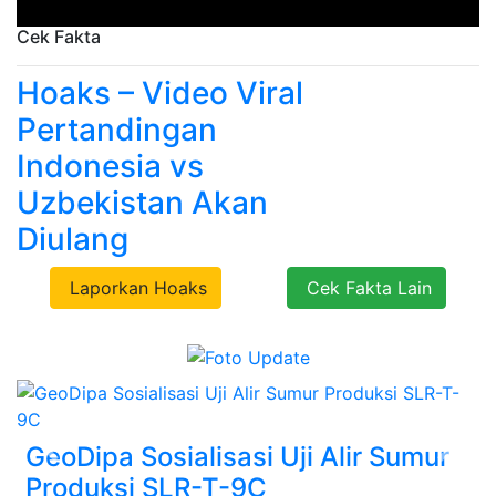
Cek Fakta
Hoaks – Video Viral
Pertandingan
Indonesia vs
Uzbekistan Akan
Diulang
Laporkan Hoaks
Cek Fakta Lain
GeoDipa Sosialisasi Uji Alir Sumur
Previous
Next
Produksi SLR-T-9C