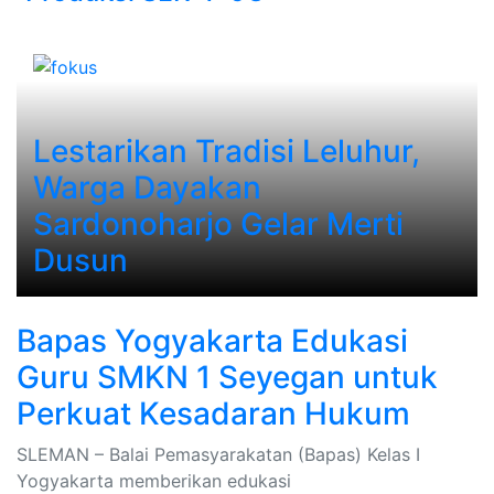
Lestarikan Tradisi Leluhur,
Warga Dayakan
Sardonoharjo Gelar Merti
Dusun
Bapas Yogyakarta Edukasi
Guru SMKN 1 Seyegan untuk
Perkuat Kesadaran Hukum
SLEMAN – Balai Pemasyarakatan (Bapas) Kelas I
Yogyakarta memberikan edukasi