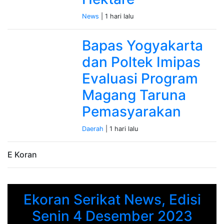
News
| 1 hari lalu
Bapas Yogyakarta
dan Poltek Imipas
Evaluasi Program
Magang Taruna
Pemasyarakan
Daerah
| 1 hari lalu
E Koran
Ekoran Serikat News, Edisi
Previous
Next
Senin 4 Desember 2023