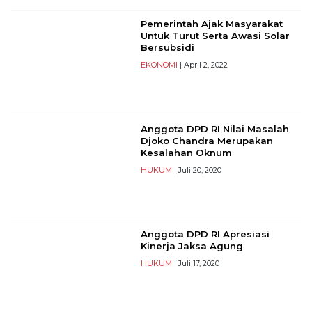
Reserved
Pemerintah Ajak Masyarakat
Untuk Turut Serta Awasi Solar
CONTACT
Bersubsidi
US
EKONOMI
| April 2, 2022
Centennial
Tower,
Level
19,
Anggota DPD RI Nilai Masalah
Jl.
Djoko Chandra Merupakan
Jenderal
Kesalahan Oknum
Gatot
HUKUM
| Juli 20, 2020
Subroto,
No.
27,
Setiabudi,
Anggota DPD RI Apresiasi
Jakarta
Kinerja Jaksa Agung
Selatan,
HUKUM
| Juli 17, 2020
12950
Telp:
+6282136505789