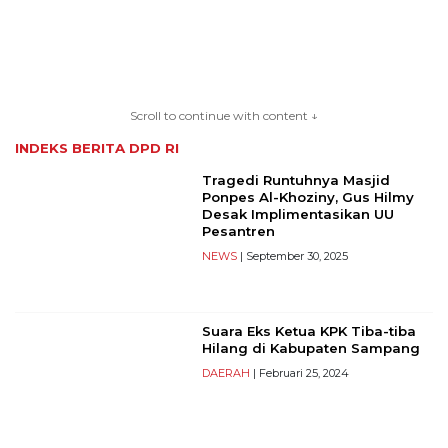
TERKONEKSI
BERSAMA
Scroll to continue with content ↓
KAMI
INDEKS BERITA
DPD RI
Tragedi Runtuhnya Masjid
Ponpes Al-Khoziny, Gus Hilmy
Desak Implimentasikan UU
Pesantren
NEWS
| September 30, 2025
Suara Eks Ketua KPK Tiba-tiba
Copyright
Hilang di Kabupaten Sampang
©
DAERAH
| Februari 25, 2024
2026
serikatnews.com
Allright