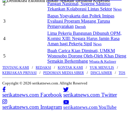
2
Pangan Nasional, Sugeng Santoso
Tekankan Kolaborasi Lintas Sektor
News
Bapas Yogyakarta dan Poltek Imipas
3
Evaluasi Program Magang Taruna
Pemasyarakan
Daerah
Lima Pekerja Bangunan Dibunuh OPM,
4
Komisi XIII: Negara Harus Jamin Rasa
Aman bagi Pekerja Sipil
News
Buah Carica Kian Diminati, UMKM
5
Wonosobo Dorong Oleh-Oleh Khas Dieng
Semakin Berkembang
Wisata & Kuliner
TENTANG KAMI
REDAKSI
KONTAK KAMI
YUK MENULIS
KEBIJAKAN PRIVASI
PEDOMAN MEDIA SIBER
DISCLAIMER
TOS
Copyright © 2026 serikatnews.com. Allright Reserved
serikatnews.com Facebook
serikatnews.com Twitter
serikatnews.com Instagram
serikatnews.com YouTube