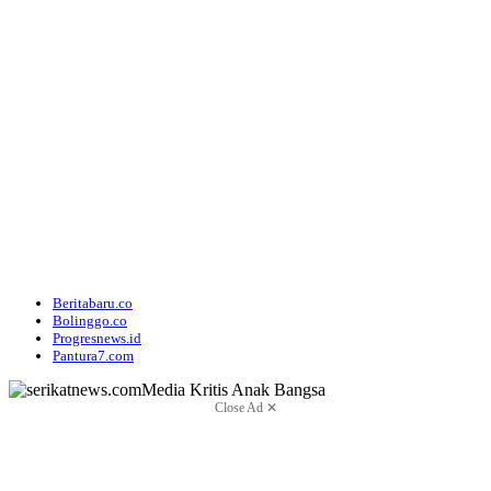
Beritabaru.co
Bolinggo.co
Progresnews.id
Pantura7.com
Close Ad ✕