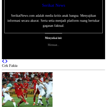
Serikat News
SerikatNews.com adalah media kritis anak bangsa. Menyajikan
informasi secara akurat. Serta setia menjadi platform ruang bertukar
gagasan faktual.
Menyukai ini:
Memuat...
Previous
Next
Cek Fakta