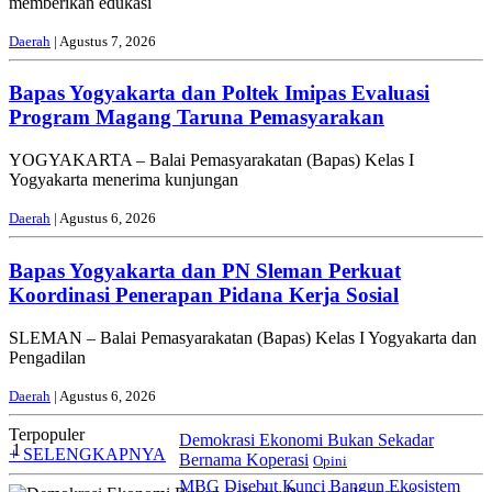
memberikan edukasi
Daerah
| Agustus 7, 2026
Bapas Yogyakarta dan Poltek Imipas Evaluasi
Program Magang Taruna Pemasyarakan
YOGYAKARTA – Balai Pemasyarakatan (Bapas) Kelas I
Yogyakarta menerima kunjungan
Daerah
| Agustus 6, 2026
Bapas Yogyakarta dan PN Sleman Perkuat
Koordinasi Penerapan Pidana Kerja Sosial
SLEMAN – Balai Pemasyarakatan (Bapas) Kelas I Yogyakarta dan
Pengadilan
Daerah
| Agustus 6, 2026
Terpopuler
Demokrasi Ekonomi Bukan Sekadar
1
+ SELENGKAPNYA
Bernama Koperasi
Opini
MBG Disebut Kunci Bangun Ekosistem