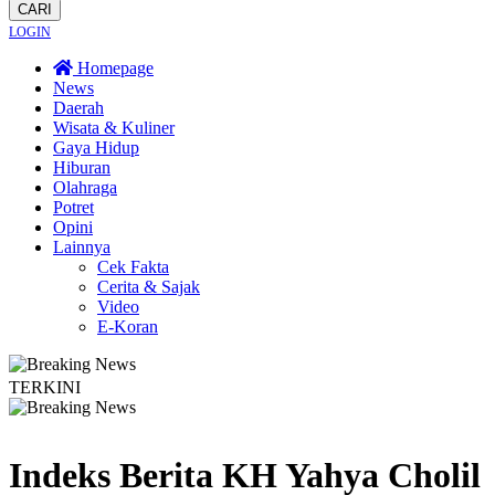
CARI
LOGIN
Homepage
News
Daerah
Wisata & Kuliner
Gaya Hidup
Hiburan
Olahraga
Potret
Opini
Lainnya
Cek Fakta
Cerita & Sajak
Video
E-Koran
TERKINI
Lestarikan Tradisi Leluhur, Warga Dayakan Sardonoharjo Gelar Merti Dusun
Indeks Berita
KH Yahya Cholil