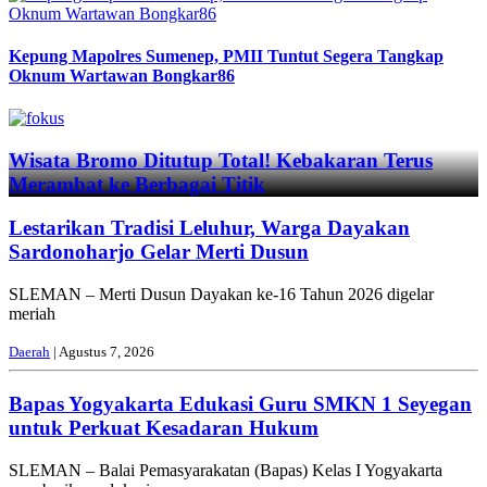
Kepung Mapolres Sumenep, PMII Tuntut Segera Tangkap
Oknum Wartawan Bongkar86
Previous
Next
Wisata Bromo Ditutup Total! Kebakaran Terus
Merambat ke Berbagai Titik
Lestarikan Tradisi Leluhur, Warga Dayakan
Sardonoharjo Gelar Merti Dusun
SLEMAN – Merti Dusun Dayakan ke-16 Tahun 2026 digelar
meriah
Daerah
| Agustus 7, 2026
Bapas Yogyakarta Edukasi Guru SMKN 1 Seyegan
untuk Perkuat Kesadaran Hukum
SLEMAN – Balai Pemasyarakatan (Bapas) Kelas I Yogyakarta