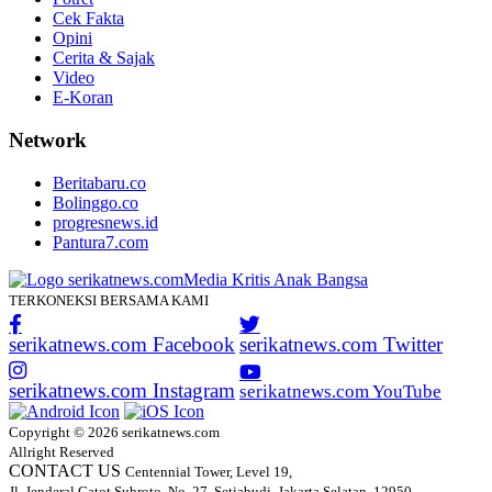
Cek Fakta
Opini
Cerita & Sajak
Video
E-Koran
Network
Beritabaru.co
Bolinggo.co
progresnews.id
Pantura7.com
TERKONEKSI BERSAMA KAMI
serikatnews.com Facebook
serikatnews.com Twitter
serikatnews.com Instagram
serikatnews.com YouTube
Copyright © 2026 serikatnews.com
Allright Reserved
CONTACT US
Centennial Tower, Level 19,
Jl. Jenderal Gatot Subroto, No. 27, Setiabudi, Jakarta Selatan, 12950