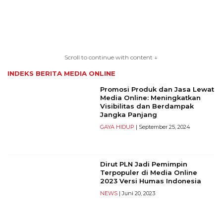
TERKONEKSI
BERSAMA
Scroll to continue with content ↓
KAMI
INDEKS BERITA
MEDIA ONLINE
Promosi Produk dan Jasa Lewat
Media Online: Meningkatkan
Visibilitas dan Berdampak
Jangka Panjang
GAYA HIDUP
| September 25, 2024
Dirut PLN Jadi Pemimpin
Copyright
Terpopuler di Media Online
2023 Versi Humas Indonesia
©
2026
NEWS
| Juni 20, 2023
serikatnews.com
Allright