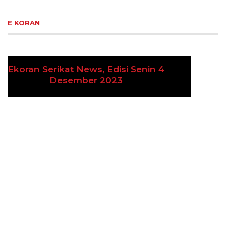
E KORAN
Ekoran Serikat News, Edisi Kamis 9
Previous
Next
November 2023
CEK FAKTA
Hoaks – Video Viral
Pertandingan Indonesia vs
Uzbekistan Akan Diulang
Laporkan Hoaks
Cek Fakta Lain