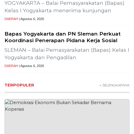
2
MBG Disebut Kunci Bangun
Ekosistem Pangan Nasional,
Sugeng Santoso Tekankan
Kolaborasi Lintas Sektor
NEWS
3
Bapas Yogyakarta dan Poltek
Imipas Evaluasi Program
Magang Taruna Pemasyarakan
DAERAH
4
Lima Pekerja Bangunan Dibunuh
OPM, Komisi XIII: Negara Harus
Jamin Rasa Aman bagi Pekerja
Sipil
NEWS
Buah Carica Kian Diminati, UMKM
Wonosobo Dorong Oleh-Oleh