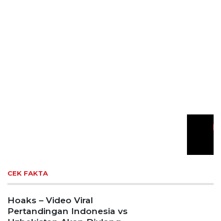
Gelar Media Gathering, Geodipa Ajak Media Diskusi
Pembangunan Proyek PLTP Dieng Unit 2
Previous
Next
Wisata Bromo Ditutup Total! Kebakaran
Terus Merambat ke Berbagai Titik
Lestarikan Tradisi Leluhur, Warga Dayakan
Sardonoharjo Gelar Merti Dusun