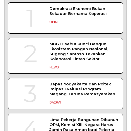
5
Khas Dieng Semakin
Berkembang
WISATA & KULINER
TENTANG KAMI
REDAKSI
KONTAK KAMI
YUK MENULIS
KEBIJAKAN PRIVASI
PEDOMAN MEDIA SIBER
DISCLAIMER
TOS
Copyright © 2026 serikatnews.com. Allright Reserved