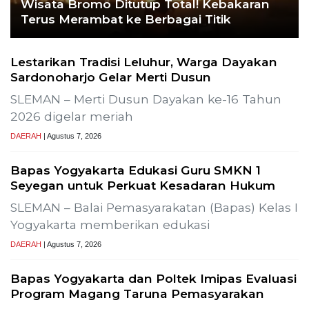
Koordinasi Penerapan Pidana Kerja Sosial
SLEMAN – Balai Pemasyarakatan (Bapas) Kelas I
Yogyakarta dan Pengadilan
DAERAH
| Agustus 6, 2026
TERPOPULER
+ SELENGKAPNYA
1
Demokrasi Ekonomi Bukan
Sekadar Bernama Koperasi
OPINI