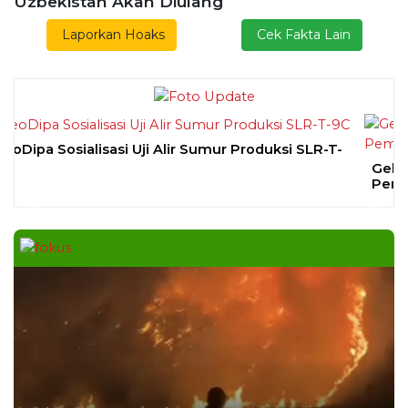
SLEMAN – Merti Dusun Dayakan ke-16 Tahun
2026 digelar meriah
DAERAH
| Agustus 7, 2026
Bapas Yogyakarta Edukasi Guru SMKN 1
Seyegan untuk Perkuat Kesadaran Hukum
SLEMAN – Balai Pemasyarakatan (Bapas) Kelas I
Yogyakarta memberikan edukasi
DAERAH
| Agustus 7, 2026
Bapas Yogyakarta dan Poltek Imipas Evaluasi
Program Magang Taruna Pemasyarakan
YOGYAKARTA – Balai Pemasyarakatan (Bapas)
Kelas I Yogyakarta menerima kunjungan
DAERAH
| Agustus 6, 2026
Bapas Yogyakarta dan PN Sleman Perkuat