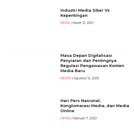
Reserved
Industri Media Siber Vs
Kepentingan
CONTACT
US
OPINI
| Maret 31, 2021
Centennial
Tower,
Level
19,
Masa Depan Digitalisasi
Jl.
Penyiaran dan Pentingnya
Jenderal
Regulasi Pengawasan Konten
Gatot
Media Baru
Subroto,
NEWS
| Agustus 12, 2020
No.
27,
Setiabudi,
Hari Pers Nasional,
Jakarta
Konglomerasi Media, dan Media
Selatan,
Online
12950
OPINI
| Februari 7, 2020
Telp:
+6282136505789