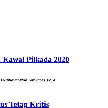
egislator PKB Kecam Aksi Nirempati Nakes ke Pasien BPJS, Minta Pelaku Dib
a Kawal Pilkada 2020
itas Muhammadiyah Surakarta (UMS)
s Tetap Kritis