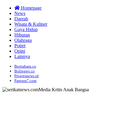
Homepage
News
Daerah
Wisata & Kuliner
Gaya Hidup
Hiburan
Olahraga
Potret
Opini
Lainnya
Beritabaru.co
Bolinggo.co
Progresnews.id
Pantura7.com