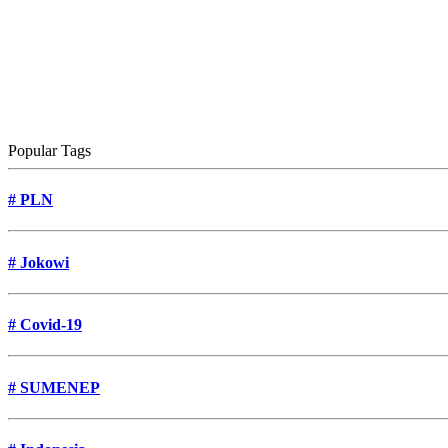
Popular Tags
#
PLN
#
Jokowi
#
Covid-19
#
SUMENEP