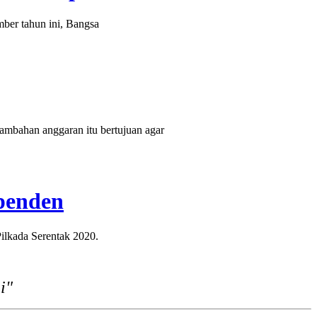
ber tahun ini, Bangsa
bahan anggaran itu bertujuan agar
penden
lkada Serentak 2020.
i"