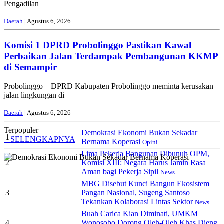
Pengadilan
Daerah
| Agustus 6, 2026
Komisi 1 DPRD Probolinggo Pastikan Kawal
Perbaikan Jalan Terdampak Pembangunan KKMP
di Semampir
Probolinggo – DPRD Kabupaten Probolinggo meminta kerusakan
jalan lingkungan di
Daerah
| Agustus 6, 2026
Terpopuler
Demokrasi Ekonomi Bukan Sekadar
1
+ SELENGKAPNYA
Bernama Koperasi
Opini
Lima Pekerja Bangunan Dibunuh OPM,
2
Komisi XIII: Negara Harus Jamin Rasa
Aman bagi Pekerja Sipil
News
MBG Disebut Kunci Bangun Ekosistem
3
Pangan Nasional, Sugeng Santoso
Tekankan Kolaborasi Lintas Sektor
News
Buah Carica Kian Diminati, UMKM
4
Wonosobo Dorong Oleh-Oleh Khas Dieng