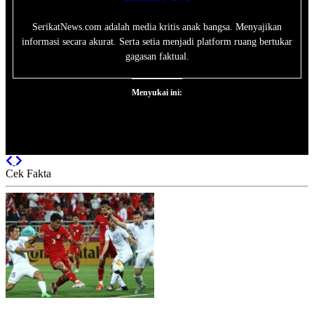
SerikatNews.com adalah media kritis anak bangsa. Menyajikan
informasi secara akurat. Serta setia menjadi platform ruang bertukar
gagasan faktual.
Menyukai ini:
Previous
Next
Cek Fakta