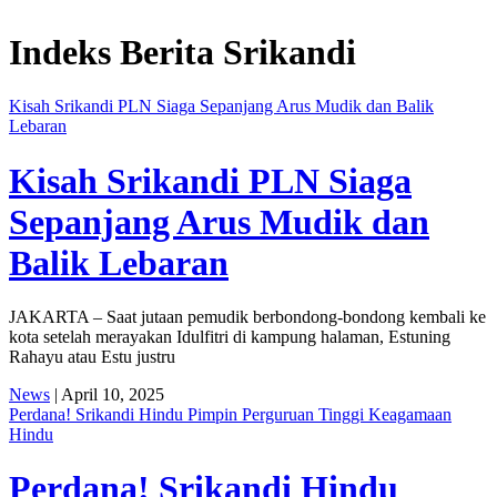
 Edukasi Guru SMKN 1 Seyegan untuk Perkuat Kesadaran Hukum
Legislator 
Indeks Berita
Srikandi
Kisah Srikandi PLN Siaga Sepanjang Arus Mudik dan Balik
Lebaran
Kisah Srikandi PLN Siaga
Sepanjang Arus Mudik dan
Balik Lebaran
JAKARTA – Saat jutaan pemudik berbondong-bondong kembali ke
kota setelah merayakan Idulfitri di kampung halaman, Estuning
Rahayu atau Estu justru
News
| April 10, 2025
Perdana! Srikandi Hindu Pimpin Perguruan Tinggi Keagamaan
Hindu
Perdana! Srikandi Hindu