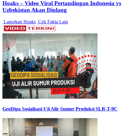
Hoaks – Video Viral Pertandingan Indonesia vs
Uzbekistan Akan Diulang
Laporkan Hoaks
Cek Fakta Lain
GeoDipa Sosialisasi Uji Alir Sumur Produksi SLR-T-9C