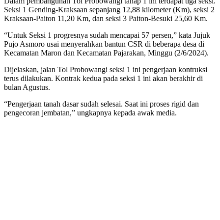
Dalam pembangunan Tol Probowangi tahap 1 ini terdapat tiga seksi.
Seksi 1 Gending-Kraksaan sepanjang 12,88 kilometer (Km), seksi 2
Kraksaan-Paiton 11,20 Km, dan seksi 3 Paiton-Besuki 25,60 Km.
“Untuk Seksi 1 progresnya sudah mencapai 57 persen,” kata Jujuk
Pujo Asmoro usai menyerahkan bantun CSR di beberapa desa di
Kecamatan Maron dan Kecamatan Pajarakan, Minggu (2/6/2024).
Dijelaskan, jalan Tol Probowangi seksi 1 ini pengerjaan kontruksi
terus dilakukan. Kontrak kedua pada seksi 1 ini akan berakhir di
bulan Agustus.
“Pengerjaan tanah dasar sudah selesai. Saat ini proses rigid dan
pengecoran jembatan,” ungkapnya kepada awak media.