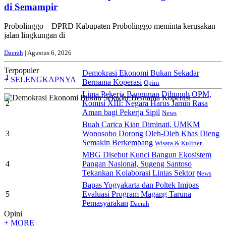
di Semampir
Probolinggo – DPRD Kabupaten Probolinggo meminta kerusakan
jalan lingkungan di
Daerah
| Agustus 6, 2026
Terpopuler
Demokrasi Ekonomi Bukan Sekadar
1
+ SELENGKAPNYA
Bernama Koperasi
Opini
Lima Pekerja Bangunan Dibunuh OPM,
2
Komisi XIII: Negara Harus Jamin Rasa
Aman bagi Pekerja Sipil
News
Buah Carica Kian Diminati, UMKM
3
Wonosobo Dorong Oleh-Oleh Khas Dieng
Semakin Berkembang
Wisata & Kuliner
MBG Disebut Kunci Bangun Ekosistem
4
Pangan Nasional, Sugeng Santoso
Tekankan Kolaborasi Lintas Sektor
News
Bapas Yogyakarta dan Poltek Imipas
5
Evaluasi Program Magang Taruna
Pemasyarakan
Daerah
Opini
+ MORE