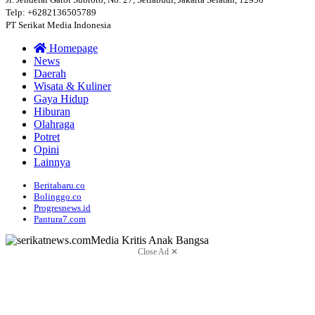
Telp: +6282136505789
PT Serikat Media Indonesia
Homepage
News
Daerah
Wisata & Kuliner
Gaya Hidup
Hiburan
Olahraga
Potret
Opini
Lainnya
Beritabaru.co
Bolinggo.co
Progresnews.id
Pantura7.com
Close Ad ✕