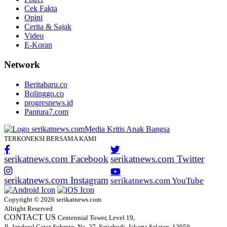
Cek Fakta
Opini
Cerita & Sajak
Video
E-Koran
Network
Beritabaru.co
Bolinggo.co
progresnews.id
Pantura7.com
TERKONEKSI BERSAMA KAMI
serikatnews.com Facebook
serikatnews.com Twitter
serikatnews.com Instagram
serikatnews.com YouTube
Copyright © 2026 serikatnews.com
Allright Reserved
CONTACT US
Centennial Tower, Level 19,
Jl. Jenderal Gatot Subroto, No. 27, Setiabudi, Jakarta Selatan, 12950