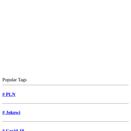
Popular Tags
#
PLN
#
Jokowi
#
Covid-19