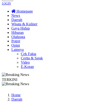
LOGIN
Homepage
News
Daerah
Wisata & Kuliner
Gaya Hidup
Hiburan
Olahraga
Potret
Opini
Lainnya
Cek Fakta
Cerita & Sajak
Video
E-Koran
TERKINI
i Nakes ke Pasien BPJS, Minta Pelaku Diberi Sanksi Tegas
Kebakaran Savana
Home
Daerah