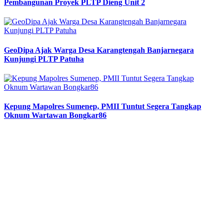
Pembangunan Proyek PLTP Dieng Unit 2
GeoDipa Ajak Warga Desa Karangtengah Banjarnegara
Kunjungi PLTP Patuha
Kepung Mapolres Sumenep, PMII Tuntut Segera Tangkap
Oknum Wartawan Bongkar86
Previous
Next