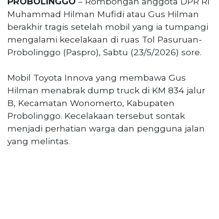
PROBOLINGGO
– Rombongan anggota DPR RI
Reserved
Muhammad Hilman Mufidi atau Gus Hilman
berakhir tragis setelah mobil yang ia tumpangi
CONTACT
US
mengalami kecelakaan di ruas Tol Pasuruan-
Centennial
Probolinggo (Paspro), Sabtu (23/5/2026) sore.
Tower,
Level
Mobil Toyota Innova yang membawa Gus
19,
Hilman menabrak dump truck di KM 834 jalur
Jl.
B, Kecamatan Wonomerto, Kabupaten
Jenderal
Gatot
Probolinggo. Kecelakaan tersebut sontak
Subroto,
menjadi perhatian warga dan pengguna jalan
No.
yang melintas.
27,
Setiabudi,
Jakarta
Selatan,
12950
Telp:
+6282136505789