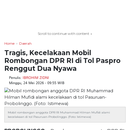
TERKONEKSI
BERSAMA
Scroll to continue with content ↓
KAMI
Home
Daerah
Tragis, Kecelakaan Mobil
Rombongan DPR RI di Tol Paspro
Renggut Dua Nyawa
Penulis:
IBROHIM ZIDNI
Minggu, 24 Mei 2026 - 09:55 WIB
Copyright
©
2026
Mobil rombongan anggota DPR RI Muhammad Hilman Mufidi alami
kecelakaan di tol Pasuruan-Probolinggo. (Foto: Istimewa)
serikatnews.com
Allright