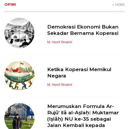
OPINI
+ MORE
Demokrasi Ekonomi Bukan
Sekadar Bernama Koperasi
M. Hanif Dhakiri
Ketika Koperasi Memikul
Negara
M. Hanif Dhakiri
Merumuskan Formula Ar-
Rujū’ ilā al-Aṣlaḥ: Muktamar
(Iṣlāḥ) NU ke-35 sebagai
Jalan Kembali kepada