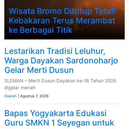
Wisata Bromo Ditutup Total!
Kebakaran Terus Merambat
ke Berbagai Titik
Lestarikan Tradisi Leluhur,
Warga Dayakan Sardonoharjo
Gelar Merti Dusun
SLEMAN – Merti Dusun Dayakan ke-16 Tahun 2026
digelar meriah
Daerah
| Agustus 7, 2026
Bapas Yogyakarta Edukasi
Guru SMKN 1 Seyegan untuk