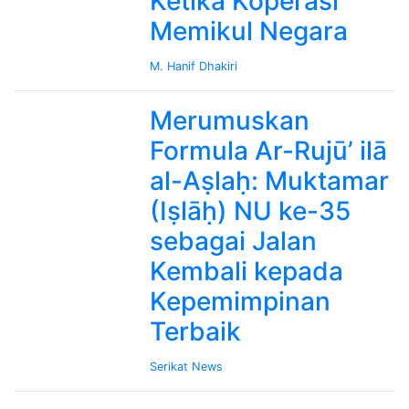
Ketika Koperasi
Memikul Negara
M. Hanif Dhakiri
Merumuskan
Formula Ar-Rujū’ ilā
al-Aṣlaḥ: Muktamar
(Iṣlāḥ) NU ke-35
sebagai Jalan
Kembali kepada
Kepemimpinan
Terbaik
Serikat News