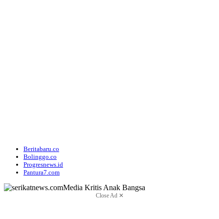
Beritabaru.co
Bolinggo.co
Progresnews.id
Pantura7.com
Close Ad ✕