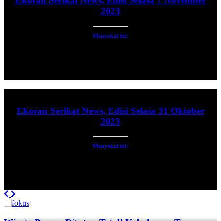
Ekoran Serikat News, Edisi Selasa 7 November
2023
Menyukai ini:
Ekoran Serikat News, Edisi Selasa 31 Oktober
2023
Menyukai ini:
Previous
Next