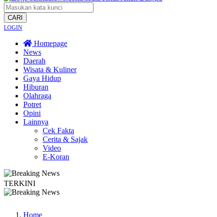
CARI
LOGIN
Homepage
News
Daerah
Wisata & Kuliner
Gaya Hidup
Hiburan
Olahraga
Potret
Opini
Lainnya
Cek Fakta
Cerita & Sajak
Video
E-Koran
TERKINI
ikan Tradisi Leluhur, Warga Dayakan Sardonoharjo Gelar Merti Dusun
Bapas 
Home