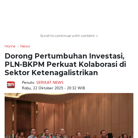
TERKONEKSI
BERSAMA
Scroll to continue with content ↓
KAMI
Home
News
Dorong Pertumbuhan Investasi,
PLN-BKPM Perkuat Kolaborasi di
Sektor Ketenagalistrikan
Penulis:
SERIKAT NEWS
Rabu, 22 Oktober 2025 - 20:32 WIB
Copyright
©
2026
serikatnews.com
Allright