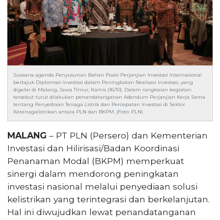
Reserved
CONTACT
US
Centennial
Tower,
Level
Suasana agenda Penyusunan Bahan Posisi Perjanjian Investasi Internasional
19,
bertajuk Diplomasi Investasi dalam Peningkatan Realisasi Investasi, yang
digelar di Malang, Jawa Timur, Kamis (16/10). Dalam rangkaian kegiatan
Jl.
tersebut turut dilakukan penandatanganan Adendum Perjanjian Kerja Sama
Jenderal
tentang Penyediaan Tenaga Listrik dan Percepatan Investasi di Sektor
Ketenagalistrikan antara PLN dan BKPM. (Foto: PLN)
Gatot
Subroto,
MALANG
– PT PLN (Persero) dan Kementerian
No.
27,
Investasi dan Hilirisasi/Badan Koordinasi
Setiabudi,
Penanaman Modal (BKPM) memperkuat
Jakarta
sinergi dalam mendorong peningkatan
Selatan,
investasi nasional melalui penyediaan solusi
12950
kelistrikan yang terintegrasi dan berkelanjutan.
Telp:
Hal ini diwujudkan lewat penandatanganan
+6282136505789