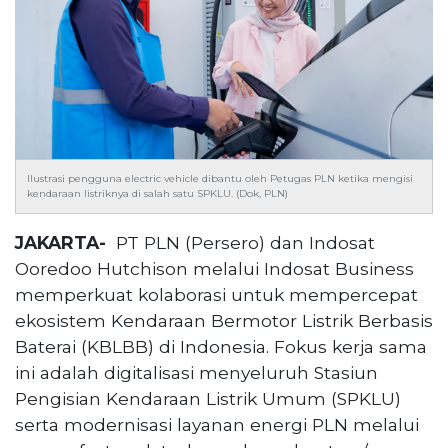
Reserved
CONTACT
US
Centennial
Tower,
Level
19,
Ilustrasi pengguna electric vehicle dibantu oleh Petugas PLN ketika mengisi
Jl.
kendaraan listriknya di salah satu SPKLU. (Dok, PLN)
Jenderal
Gatot
JAKARTA-
PT PLN (Persero) dan Indosat
Subroto,
Ooredoo Hutchison melalui Indosat Business
No.
memperkuat kolaborasi untuk mempercepat
27,
ekosistem Kendaraan Bermotor Listrik Berbasis
Setiabudi,
Jakarta
Baterai (KBLBB) di Indonesia. Fokus kerja sama
Selatan,
ini adalah digitalisasi menyeluruh Stasiun
12950
Pengisian Kendaraan Listrik Umum (SPKLU)
Telp:
serta modernisasi layanan energi PLN melalui
+6282136505789