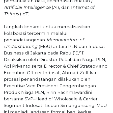
pemanfaatan data, kecerdasan buatan /
PT
Artificial Intellegence
(AI), dan I
nternet of
Serikat
Media
Things
(IoT).
Indonesia
Langkah konkret untuk merealisasikan
kolaborasi tercermin melalui
penandatanganan
Memorandum of
Understanding
(MoU) antara PLN dan Indosat
Business di Jakarta pada Rabu (19/11).
Disaksikan oleh Direktur Retail dan Niaga PLN,
Adi Priyanto serta Director & Chief Strategy and
Execution Officer Indosat, Ahmad Zulfikar,
prosesi penandatangan dilakukan oleh
Executive Vice President Pengembangan
Produk Niaga PLN, Ririn Rachmawardini
bersama SVP–Head of Wholesale & Carrier
Segment Indosat, Lisbon Simangunsong. MoU
ini menjadi landasan formal bagi kedua