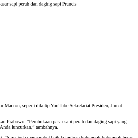
ar sapi perah dan daging sapi Prancis.
r Macron, seperti dikutip YouTube Sekretariat Presiden, Jumat
an Prabowo. “Pembukaan pasar sapi perah dan daging sapi yang
h Anda luncurkan,” tambahnya.
tasi. “Saya juga menyambut baik keinginan kelompok-kelompok besar