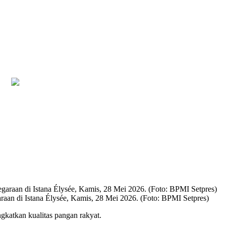
Bapas Yogyakarta dan PN Sleman Perkuat Koordinasi Penerapan Pidana K
an di Istana Élysée, Kamis, 28 Mei 2026. (Foto: BPMI Setpres)
gkatkan kualitas pangan rakyat.