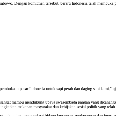
bowo. Dengan komitmen tersebut, berarti Indonesia telah membuka pas
embukaan pasar Indonesia untuk sapi perah dan daging sapi kami,” uja
kan sangat mampu mendukung upaya swasembada pangan yang dicanangk
ingkatkan makanan masyarakat dan kebijakan sosial politik yang tela
, melainkan juga memperkuat bidang keuangan, perdagangan dan inves