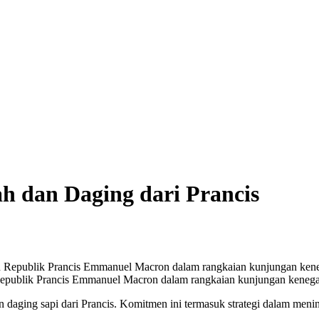
ta dan Poltek Imipas Evaluasi Program Magang Taruna Pemasyarakan
h dan Daging dari Prancis
epublik Prancis Emmanuel Macron dalam rangkaian kunjungan kenegara
daging sapi dari Prancis. Komitmen ini termasuk strategi dalam menin