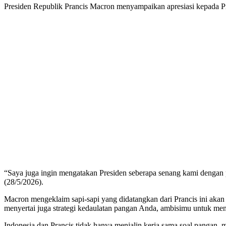
Presiden Republik Prancis Macron menyampaikan apresiasi kepada Pra
“Saya juga ingin mengatakan Presiden seberapa senang kami dengan p
(28/5/2026).
Macron mengeklaim sapi-sapi yang didatangkan dari Prancis ini a
menyertai juga strategi kedaulatan pangan Anda, ambisimu untuk men
Indonesia dan Prancis tidak hanya menjalin kerja sama soal pangan