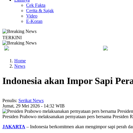
Cek Fakta
Cerita & Sajak
Video
E-Koran
TERKINI
Kebakaran Savana Bromo Capai 80 Hektare
Bapas Yogyakar
Home
News
Indonesia akan Impor Sapi Pera
Penulis:
Serikat News
Jumat, 29 Mei 2026 - 14:32 WIB
Presiden Prabowo melaksanakan pernyataan pers bersama Presiden R
JAKARTA
– Indonesia berkomitmen akan mengimpor sapi perah dan 