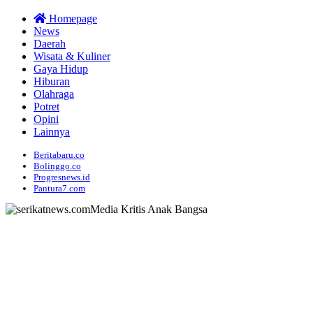
Homepage
News
Daerah
Wisata & Kuliner
Gaya Hidup
Hiburan
Olahraga
Potret
Opini
Lainnya
Beritabaru.co
Bolinggo.co
Progresnews.id
Pantura7.com