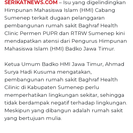
SERIKATNEWS.COM
– Isu yang digelindingkan
Reserved
Himpunan Mahasiswa Islam (HMI) Cabang
Sumenep terkait dugaan pelanggaran
CONTACT
US
pembangunan rumah sakit Baghraf Health
Centennial
Clinic Permen PUPR dan RTRW Sumenep kini
Tower,
mendapatkan atensi dari Pengurus Himpunan
Level
Mahasiswa Islam (HMI) Badko Jawa Timur.
19,
Jl.
Ketua Umum Badko HMI Jawa Timur, Ahmad
Jenderal
Gatot
Surya Hadi Kusuma mengatakan,
Subroto,
pembangunan rumah sakit Baghraf Health
No.
Cilinic di Kabupaten Sumenep perlu
27,
memperhatikan lingkungan sekitar, sehingga
Setiabudi,
tidak berdampak negatif terhadap lingkungan.
Jakarta
Selatan,
Meskipun yang dibangun adalah rumah sakit
12950
yang bertujuan mulia.
Telp:
+6282136505789