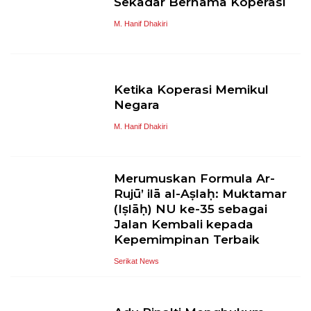
Sekadar Bernama Koperasi
M. Hanif Dhakiri
Ketika Koperasi Memikul
Negara
M. Hanif Dhakiri
Merumuskan Formula Ar-
Rujū’ ilā al-Aṣlaḥ: Muktamar
(Iṣlāḥ) NU ke-35 sebagai
Jalan Kembali kepada
Kepemimpinan Terbaik
Serikat News