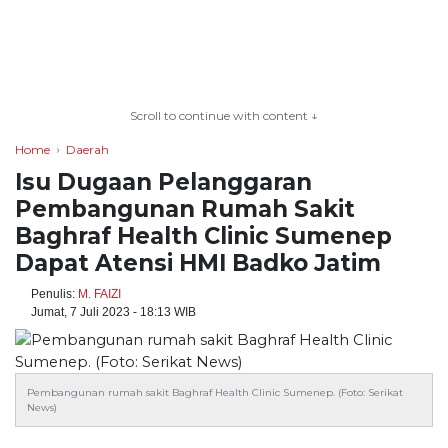
TERKONEKSI
BERSAMA
Scroll to continue with content ↓
KAMI
Home
Daerah
Isu Dugaan Pelanggaran
Pembangunan Rumah Sakit
Baghraf Health Clinic Sumenep
Dapat Atensi HMI Badko Jatim
Penulis:
M. FAIZI
Jumat, 7 Juli 2023 - 18:13 WIB
Copyright
©
2026
Pembangunan rumah sakit Baghraf Health Clinic Sumenep. (Foto: Serikat
News)
serikatnews.com
Allright