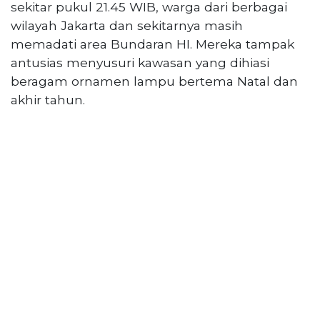
PT
sekitar pukul 21.45 WIB, warga dari berbagai
Serikat
wilayah Jakarta dan sekitarnya masih
Media
memadati area Bundaran HI. Mereka tampak
Indonesia
antusias menyusuri kawasan yang dihiasi
beragam ornamen lampu bertema Natal dan
akhir tahun.