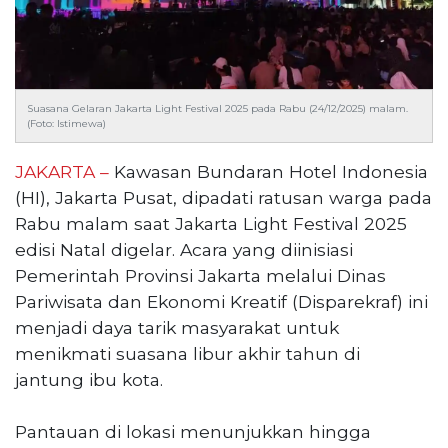
Reserved
CONTACT
US
Centennial
Suasana Gelaran Jakarta Light Festival 2025 pada Rabu (24/12/2025) malam.
Tower,
(Foto: Istimewa)
Level
19,
JAKARTA –
Kawasan Bundaran Hotel Indonesia
Jl.
(HI), Jakarta Pusat, dipadati ratusan warga pada
Jenderal
Rabu malam saat Jakarta Light Festival 2025
Gatot
edisi Natal digelar. Acara yang diinisiasi
Subroto,
Pemerintah Provinsi Jakarta melalui Dinas
No.
27,
Pariwisata dan Ekonomi Kreatif (Disparekraf) ini
Setiabudi,
menjadi daya tarik masyarakat untuk
Jakarta
menikmati suasana libur akhir tahun di
Selatan,
jantung ibu kota.
12950
Telp:
Pantauan di lokasi menunjukkan hingga
+6282136505789