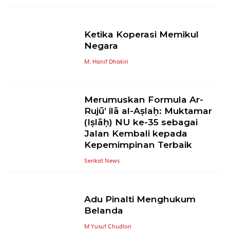
Ketika Koperasi Memikul
Negara
M. Hanif Dhakiri
Merumuskan Formula Ar-
Rujū’ ilā al-Aṣlaḥ: Muktamar
(Iṣlāḥ) NU ke-35 sebagai
Jalan Kembali kepada
Kepemimpinan Terbaik
Serikat News
Adu Pinalti Menghukum
Belanda
M Yusuf Chudlori