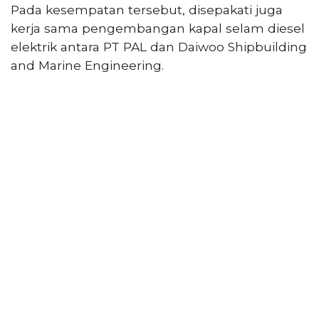
PT
Pada kesempatan tersebut, disepakati juga
Serikat
kerja sama pengembangan kapal selam diesel
Media
elektrik antara PT PAL dan Daiwoo Shipbuilding
Indonesia
and Marine Engineering.