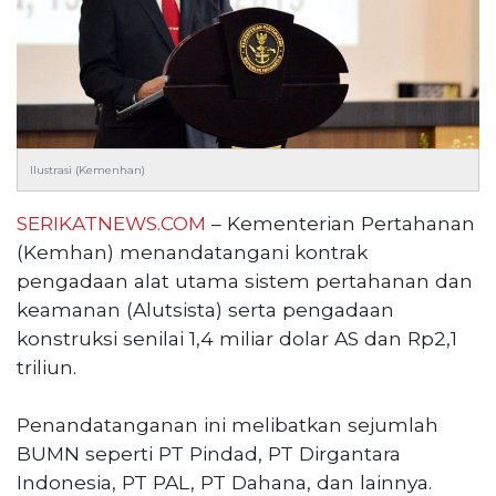
Reserved
CONTACT
US
Centennial
Tower,
Level
Ilustrasi (Kemenhan)
19,
Jl.
SERIKATNEWS.COM
– Kementerian Pertahanan
Jenderal
(Kemhan) menandatangani kontrak
Gatot
pengadaan alat utama sistem pertahanan dan
Subroto,
No.
keamanan (Alutsista) serta pengadaan
27,
konstruksi senilai 1,4 miliar dolar AS dan Rp2,1
Setiabudi,
triliun.
Jakarta
Selatan,
Penandatanganan ini melibatkan sejumlah
12950
BUMN seperti PT Pindad, PT Dirgantara
Telp:
+6282136505789
Indonesia, PT PAL, PT Dahana, dan lainnya.