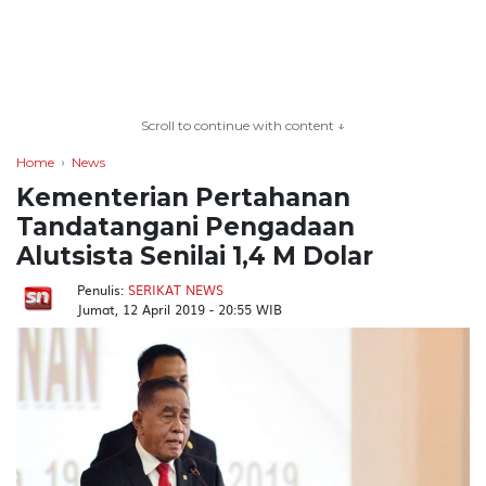
TERKONEKSI
BERSAMA
Scroll to continue with content ↓
KAMI
Home
News
Kementerian Pertahanan
Tandatangani Pengadaan
Alutsista Senilai 1,4 M Dolar
Penulis:
SERIKAT NEWS
Jumat, 12 April 2019 - 20:55 WIB
Copyright
©
2026
serikatnews.com
Allright