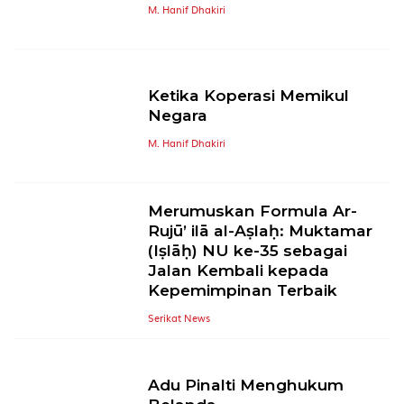
M. Hanif Dhakiri
Ketika Koperasi Memikul
Negara
M. Hanif Dhakiri
Merumuskan Formula Ar-
Rujū’ ilā al-Aṣlaḥ: Muktamar
(Iṣlāḥ) NU ke-35 sebagai
Jalan Kembali kepada
Kepemimpinan Terbaik
Serikat News
Adu Pinalti Menghukum