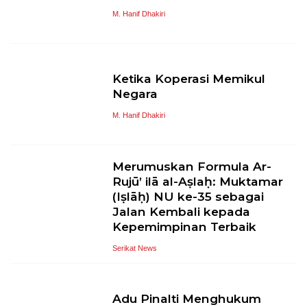
M. Hanif Dhakiri
Ketika Koperasi Memikul
Negara
M. Hanif Dhakiri
Merumuskan Formula Ar-
Rujū’ ilā al-Aṣlaḥ: Muktamar
(Iṣlāḥ) NU ke-35 sebagai
Jalan Kembali kepada
Kepemimpinan Terbaik
Serikat News
Adu Pinalti Menghukum