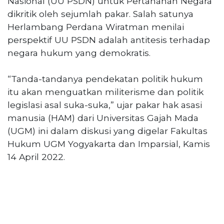
Nasional (UU PSDN) untuk Pertahanan Negara
©
dikritik oleh sejumlah pakar. Salah satunya
2026
Herlambang Perdana Wiratman menilai
serikatnews.com
perspektif UU PSDN adalah antitesis terhadap
Allright
negara hukum yang demokratis.
Reserved
“Tanda-tandanya pendekatan politik hukum
CONTACT
US
itu akan menguatkan militerisme dan politik
Centennial
legislasi asal suka-suka,” ujar pakar hak asasi
Tower,
manusia (HAM) dari Universitas Gajah Mada
Level
(UGM) ini dalam diskusi yang digelar Fakultas
19,
Hukum UGM Yogyakarta dan Imparsial, Kamis
Jl.
14 April 2022.
Jenderal
Gatot
Subroto,
No.
27,
Setiabudi,
Jakarta