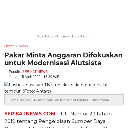
TERKONEKSI
Scroll to continue with content ↓
BERSAMA
Home
News
KAMI
Pakar Minta Anggaran Difokuskan
untuk Modernisasi Alutsista
Penulis:
SERIKAT NEWS
Jumat, 15 April 2022 - 15:39 WIB
Ilustrasi pasukan TNI melaksanakan parade alat tempur. (Foto: Antara)
SERIKATNEWS.COM
– UU Nomor 23 tahun
2019 tentang Pengelolaan Sumber Daya
Copyright