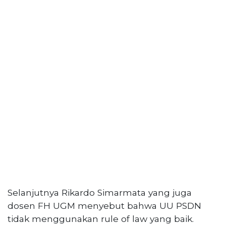
Selatan,
12950
Telp:
+6282136505789
PT
Serikat
Media
Indonesia
Selanjutnya Rikardo Simarmata yang juga
dosen FH UGM menyebut bahwa UU PSDN
tidak menggunakan rule of law yang baik.