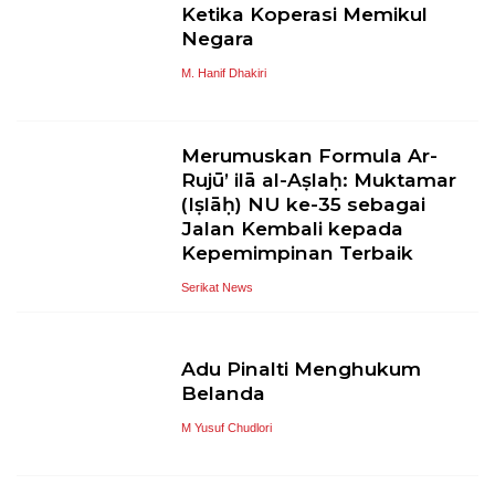
Ketika Koperasi Memikul
Negara
M. Hanif Dhakiri
Merumuskan Formula Ar-
Rujū’ ilā al-Aṣlaḥ: Muktamar
(Iṣlāḥ) NU ke-35 sebagai
Jalan Kembali kepada
Kepemimpinan Terbaik
Serikat News
Adu Pinalti Menghukum
Belanda
M Yusuf Chudlori