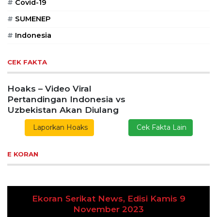
#
Covid-19
#
SUMENEP
#
Indonesia
CEK FAKTA
Hoaks – Video Viral
Pertandingan Indonesia vs
Uzbekistan Akan Diulang
Laporkan Hoaks
Cek Fakta Lain
E KORAN
Ekoran Serikat News, Edisi Kamis 9
Previous
Next
November 2023