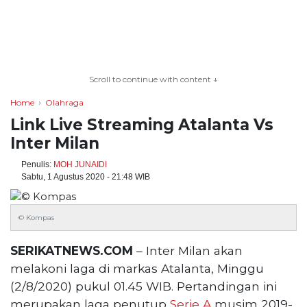
TERKONEKSI
BERSAMA
Scroll to continue with content ↓
KAMI
Home
Olahraga
Link Live Streaming Atalanta Vs
Inter Milan
Penulis:
MOH JUNAIDI
Sabtu, 1 Agustus 2020 - 21:48 WIB
© Kompas
Copyright
SERIKATNEWS.COM
– Inter Milan akan
©
melakoni laga di markas Atalanta, Minggu
2026
serikatnews.com
(2/8/2020) pukul 01.45 WIB. Pertandingan ini
Allright
merupakan laga penutup
Serie A
musim 2019-