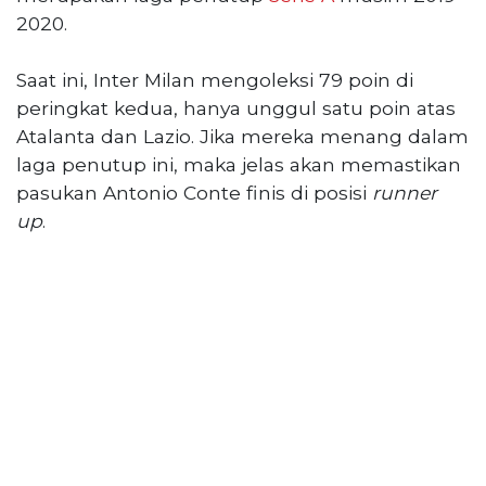
Reserved
2020.
CONTACT
Saat ini, Inter Milan mengoleksi 79 poin di
US
peringkat kedua, hanya unggul satu poin atas
Centennial
Atalanta dan Lazio. Jika mereka menang dalam
Tower,
Level
laga penutup ini, maka jelas akan memastikan
19,
pasukan Antonio Conte finis di posisi
runner
Jl.
up
.
Jenderal
Gatot
Subroto,
No.
27,
Setiabudi,
Jakarta
Selatan,
12950
Telp:
+6282136505789