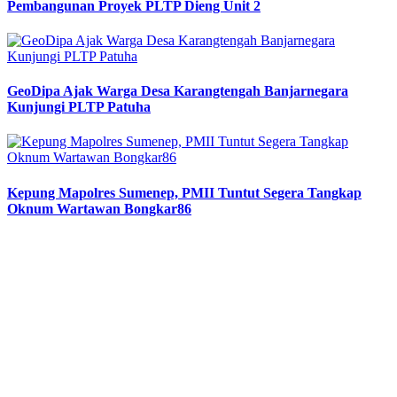
Pembangunan Proyek PLTP Dieng Unit 2
GeoDipa Ajak Warga Desa Karangtengah Banjarnegara
Kunjungi PLTP Patuha
Kepung Mapolres Sumenep, PMII Tuntut Segera Tangkap
Oknum Wartawan Bongkar86
Previous
Next