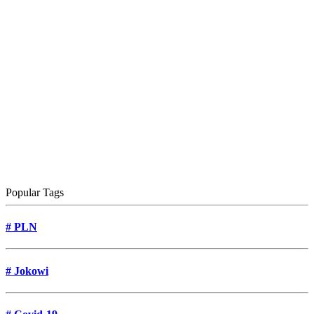
Popular Tags
#
PLN
#
Jokowi