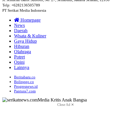
Telp: +6282136505789
PT Serikat Media Indonesia
Homepage
News
Daerah
Wisata & Kuliner
Gaya Hidup
Hiburan
Olahraga
Potret
Opini
Lainnya
Beritabaru.co
Bolinggo.co
Progresnews.id
Pantura7.com
Close Ad ✕