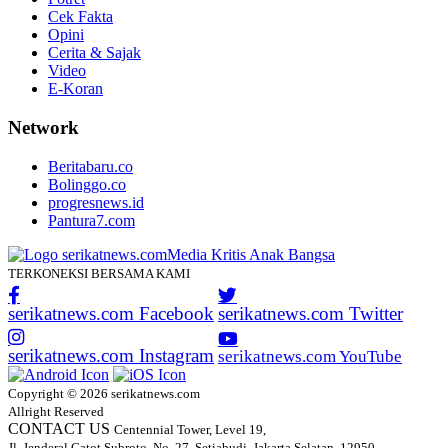
Cek Fakta
Opini
Cerita & Sajak
Video
E-Koran
Network
Beritabaru.co
Bolinggo.co
progresnews.id
Pantura7.com
TERKONEKSI BERSAMA KAMI
serikatnews.com Facebook
serikatnews.com Twitter
serikatnews.com Instagram
serikatnews.com YouTube
Copyright © 2026 serikatnews.com
Allright Reserved
CONTACT US
Centennial Tower, Level 19,
Jl. Jenderal Gatot Subroto, No. 27, Setiabudi, Jakarta Selatan, 12950