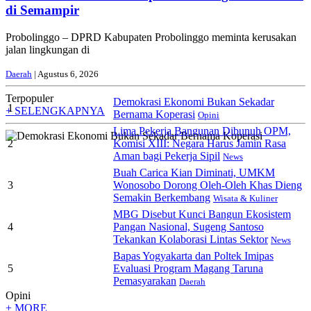
di Semampir
Probolinggo – DPRD Kabupaten Probolinggo meminta kerusakan
jalan lingkungan di
Daerah
| Agustus 6, 2026
Terpopuler
Demokrasi Ekonomi Bukan Sekadar
1
+ SELENGKAPNYA
Bernama Koperasi
Opini
Lima Pekerja Bangunan Dibunuh OPM,
2
Komisi XIII: Negara Harus Jamin Rasa
Aman bagi Pekerja Sipil
News
Buah Carica Kian Diminati, UMKM
3
Wonosobo Dorong Oleh-Oleh Khas Dieng
Semakin Berkembang
Wisata & Kuliner
MBG Disebut Kunci Bangun Ekosistem
4
Pangan Nasional, Sugeng Santoso
Tekankan Kolaborasi Lintas Sektor
News
Bapas Yogyakarta dan Poltek Imipas
5
Evaluasi Program Magang Taruna
Pemasyarakan
Daerah
Opini
+ MORE