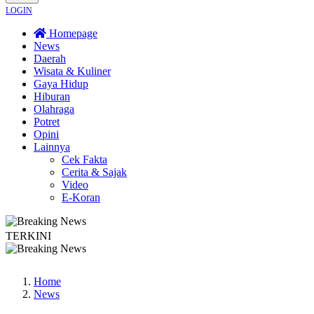
LOGIN
Homepage
News
Daerah
Wisata & Kuliner
Gaya Hidup
Hiburan
Olahraga
Potret
Opini
Lainnya
Cek Fakta
Cerita & Sajak
Video
E-Koran
TERKINI
eri Sanksi Tegas
Kebakaran Savana Bromo Capai 80 Hektare
Bapas Yog
Home
News