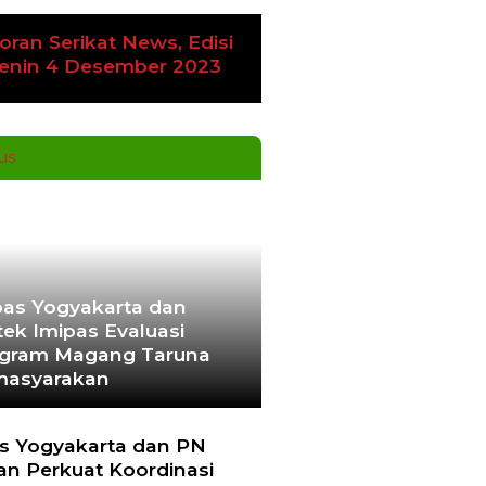
oran Serikat News, Edisi
enin 4 Desember 2023
as Yogyakarta dan
tek Imipas Evaluasi
gram Magang Taruna
asyarakan
s Yogyakarta dan PN
an Perkuat Koordinasi