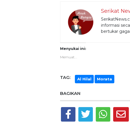
Serikat Ne
SerikatNews.c
informasi seca
bertukar gagas
Menyukai ini:
Memuat...
TAG:
Al Hilal
Morata
BAGIKAN