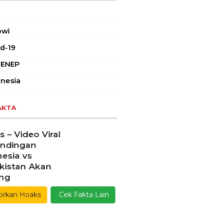
owi
d-19
ENEP
nesia
AKTA
 – Video Viral
andingan
esia vs
kistan Akan
ang
orkan Hoaks
Cek Fakta Lain