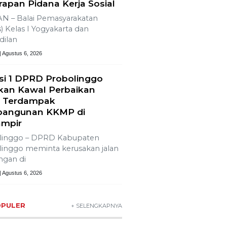
apan Pidana Kerja Sosial
N – Balai Pemasyarakatan
) Kelas I Yogyakarta dan
dilan
| Agustus 6, 2026
si 1 DPRD Probolinggo
ikan Kawal Perbaikan
n Terdampak
angunan KKMP di
mpir
linggo – DPRD Kabupaten
inggo meminta kerusakan jalan
ngan di
| Agustus 6, 2026
OPULER
+ SELENGKAPNYA