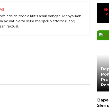
ws
Ek
S
om adalah media kritis anak bangsa. Menyajikan
ra akurat. Serta setia menjadi platform ruang
an faktual.
Bap
Pol
Pro
Pem
Bapa
Slem