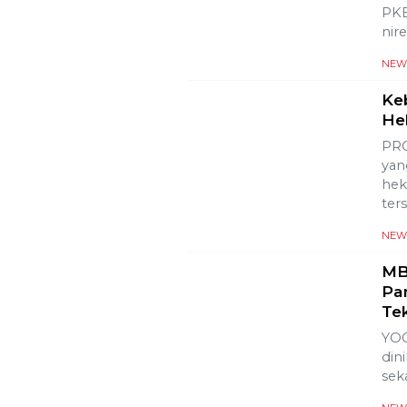
PKB
nir
NEW
Ke
He
PRO
yan
hek
ter
NEW
MB
Pa
Te
YOG
din
sek