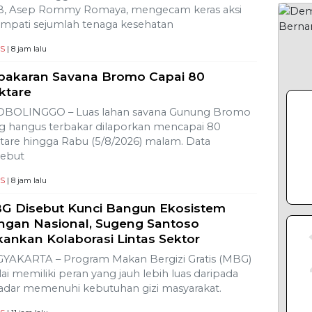
, Asep Rommy Romaya, mengecam keras aksi
empati sejumlah tenaga kesehatan
S
| 8 jam lalu
bakaran Savana Bromo Capai 80
ktare
BOLINGGO – Luas lahan savana Gunung Bromo
g hangus terbakar dilaporkan mencapai 80
tare hingga Rabu (5/8/2026) malam. Data
sebut
S
| 8 jam lalu
G Disebut Kunci Bangun Ekosistem
ngan Nasional, Sugeng Santoso
kankan Kolaborasi Lintas Sektor
YAKARTA – Program Makan Bergizi Gratis (MBG)
ilai memiliki peran yang jauh lebih luas daripada
adar memenuhi kebutuhan gizi masyarakat.