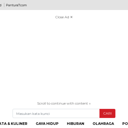
d
Pantura7.com
Close Ad ✕
Scroll to continue with content ↓
CARI
ATA & KULINER
GAYA HIDUP
HIBURAN
OLAHRAGA
PO