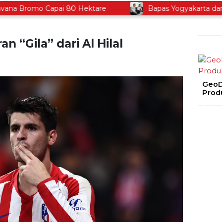
Bromo Capai 80 Hektare
Bapas Yogyakarta dan Pol
 “Gila” dari Al Hilal
GeoDi
Prod
Prev