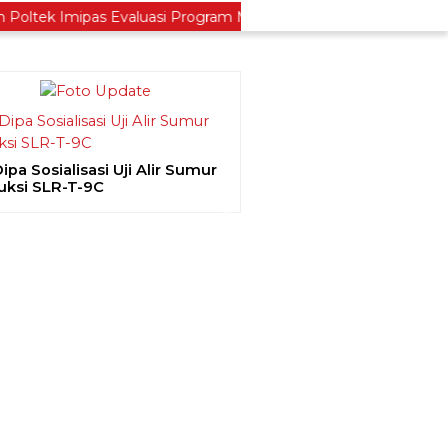
tek Imipas Evaluasi Program Magang Taruna Pemasyarakan
pa Sosialisasi Uji Alir Sumur
uksi SLR-T-9C
ious
Next