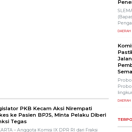
Pener
SLEMA
(Bapas
Penga
DAERAH
Komi
Past
Jala
Pemb
Sema
Probo
Probol
lingku
DAERAH
gislator PKB Kecam Aksi Nirempati
kes ke Pasien BPJS, Minta Pelaku Diberi
TERP
nksi Tegas
ARTA – Anggota Komisi IX DPR RI dari Fraksi