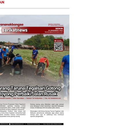
AN
vious
Next