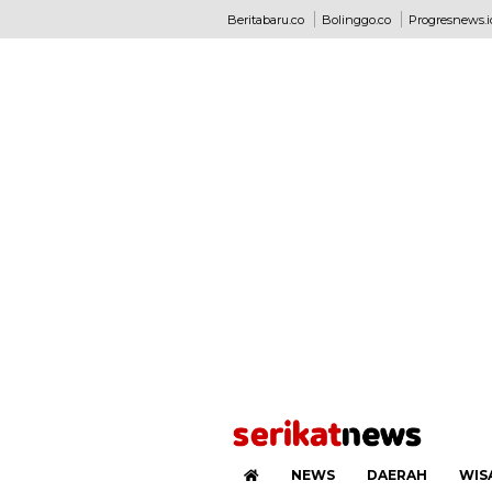
Beritabaru.co
Bolinggo.co
Progresnews.i
NEWS
DAERAH
WIS