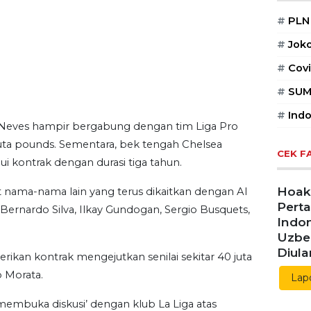
#
PLN
#
Jok
#
Covi
#
SUM
#
Indo
Neves hampir bergabung dengan tim Liga Pro
 juta pounds. Sementara, bek tengah Chelsea
CEK F
ui kontrak dengan durasi tiga tahun.
Hoaks
nama-nama lain yang terus dikaitkan dengan Al
Pert
 Bernardo Silva, Ilkay Gundogan, Sergio Busquets,
Indon
Uzbe
Diul
rikan kontrak mengejutkan senilai sekitar 40 juta
 Morata.
Lap
ah ‘membuka diskusi’ dengan klub La Liga atas