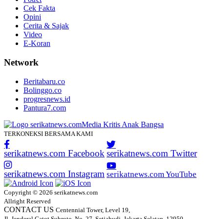
Cek Fakta
Opini
Cerita & Sajak
Video
E-Koran
Network
Beritabaru.co
Bolinggo.co
progresnews.id
Pantura7.com
TERKONEKSI BERSAMA KAMI
serikatnews.com Facebook
serikatnews.com Twitter
serikatnews.com Instagram
serikatnews.com YouTube
Copyright © 2026 serikatnews.com
Allright Reserved
CONTACT US
Centennial Tower, Level 19,
Jl. Jenderal Gatot Subroto, No. 27, Setiabudi, Jakarta Selatan, 12950