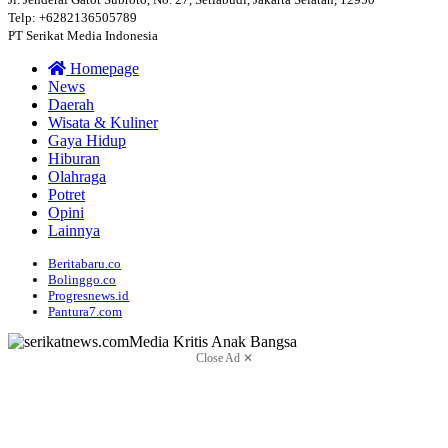
Telp: +6282136505789
PT Serikat Media Indonesia
Homepage
News
Daerah
Wisata & Kuliner
Gaya Hidup
Hiburan
Olahraga
Potret
Opini
Lainnya
Beritabaru.co
Bolinggo.co
Progresnews.id
Pantura7.com
Close Ad ✕