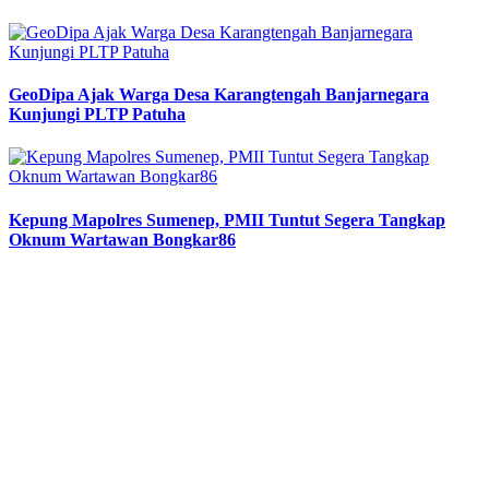
GeoDipa Ajak Warga Desa Karangtengah Banjarnegara
Kunjungi PLTP Patuha
Kepung Mapolres Sumenep, PMII Tuntut Segera Tangkap
Oknum Wartawan Bongkar86
Previous
Next