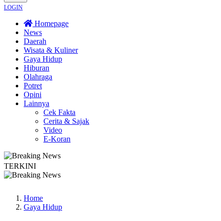
LOGIN
Homepage
News
Daerah
Wisata & Kuliner
Gaya Hidup
Hiburan
Olahraga
Potret
Opini
Lainnya
Cek Fakta
Cerita & Sajak
Video
E-Koran
TERKINI
rga Dayakan Sardonoharjo Gelar Merti Dusun
Bapas Yogyakarta Edukasi Guru
Home
Gaya Hidup