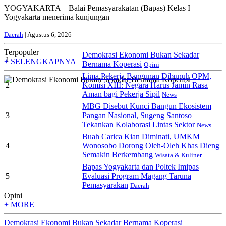
YOGYAKARTA – Balai Pemasyarakatan (Bapas) Kelas I
Yogyakarta menerima kunjungan
Daerah
| Agustus 6, 2026
Terpopuler
Demokrasi Ekonomi Bukan Sekadar
1
+ SELENGKAPNYA
Bernama Koperasi
Opini
Lima Pekerja Bangunan Dibunuh OPM,
2
Komisi XIII: Negara Harus Jamin Rasa
Aman bagi Pekerja Sipil
News
MBG Disebut Kunci Bangun Ekosistem
3
Pangan Nasional, Sugeng Santoso
Tekankan Kolaborasi Lintas Sektor
News
Buah Carica Kian Diminati, UMKM
4
Wonosobo Dorong Oleh-Oleh Khas Dieng
Semakin Berkembang
Wisata & Kuliner
Bapas Yogyakarta dan Poltek Imipas
5
Evaluasi Program Magang Taruna
Pemasyarakan
Daerah
Opini
+ MORE
Demokrasi Ekonomi Bukan Sekadar Bernama Koperasi