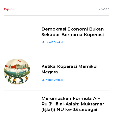
Opini
+ MORE
Demokrasi Ekonomi Bukan
Sekadar Bernama Koperasi
M. Hanif Dhakiri
Ketika Koperasi Memikul
Negara
M. Hanif Dhakiri
Merumuskan Formula Ar-
Rujū’ ilā al-Aṣlaḥ: Muktamar
(Iṣlāḥ) NU ke-35 sebagai