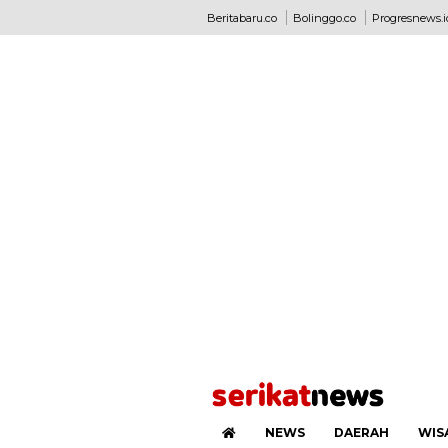
Beritabaru.co
Bolinggo.co
Progresnews.i
NEWS
DAERAH
WIS