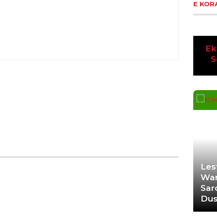
E KOR
Ekoran Serikat News, Edisi
Ek
Pre
Senin 4 Desember 2023
K
Les
War
Sar