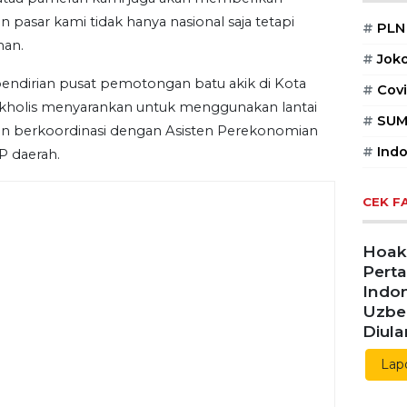
POPUL
n pasar kami tidak hanya nasional saja tetapi
man.
#
PLN
pendirian pusat pemotongan batu akik di Kota
#
Jok
rkholis menyarankan untuk menggunakan lantai
#
Covi
, dan berkoordinasi dengan Asisten Perekonomian
 daerah.
#
SUM
#
Indo
CEK F
Hoaks
Pert
Indon
Uzbe
Diul
Lap