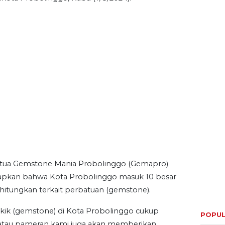
etua Gemstone Mania Probolinggo (Gemapro)
kan bahwa Kota Probolinggo masuk 10 besar
rhitungkan terkait perbatuan (gemstone).
akik (gemstone) di Kota Probolinggo cukup
 atau pameran kami juga akan memberikan