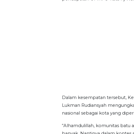
Dalam kesempatan tersebut, K
Lukman Rudiansyah mengungkap
nasional sebagai kota yang dipe
“Alhamdulillah, komunitas batu 
banyak. Nantinya dalam kontes