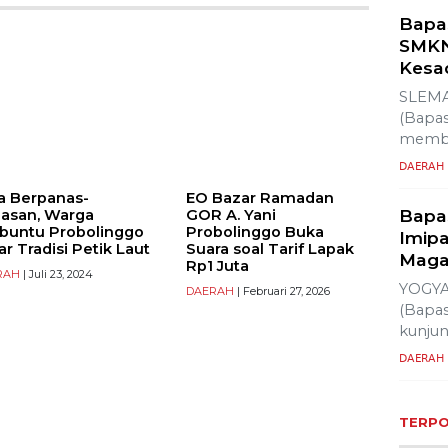
Du
Bapa
SMKN
Kesa
SLEMA
(Bapas
membe
a Berpanas-
EO Bazar Ramadan
DAERAH
asan, Warga
GOR A. Yani
ibuntu Probolinggo
Probolinggo Buka
ar Tradisi Petik Laut
Suara soal Tarif Lapak
Bapa
Rp1 Juta
Imipa
RAH
| Juli 23, 2024
DAERAH
| Februari 27, 2026
Maga
YOGYA
(Bapas
kunju
DAERAH