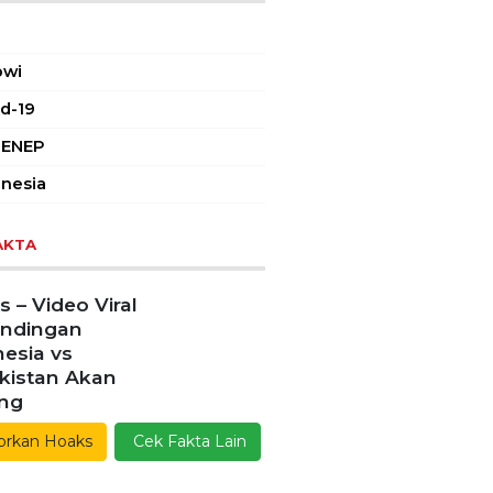
AR TAGS
owi
d-19
ENEP
nesia
AKTA
 – Video Viral
andingan
esia vs
kistan Akan
ang
orkan Hoaks
Cek Fakta Lain