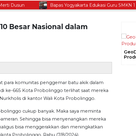
i Dusun
Bapas Yogyakarta Edukasi Guru SMKN 1 Sey
10 Besar Nasional dalam
Gela
Ajak
Prev
Proy
t para komunitas penggemar batu akik dalam
i ke-665 Kota Probolinggo terlihat saat mereka
Nurkholis di kantor Wali Kota Probolinggo.
robolinggo cukup banyak. Maka saya meminta
u pameran. Sehingga bisa menyenangkan mereka
sekaligus bisa menggerakkan dan meningkatkan
kota Probolinggo, Rabu (7/8/2024).