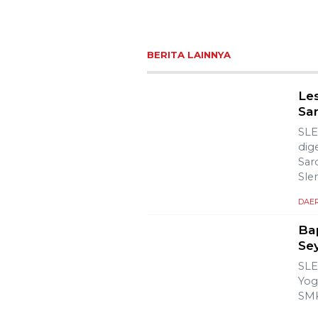
BERITA LAINNYA
Le
Sa
SLE
dig
Sar
Sle
DAE
Ba
Se
SLE
Yog
SMK