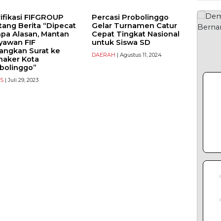
TERP
rifikasi FIFGROUP
Percasi Probolinggo
tang Berita “Dipecat
Gelar Turnamen Catur
pa Alasan, Mantan
Cepat Tingkat Nasional
yawan FIF
untuk Siswa SD
angkan Surat ke
DAERAH
| Agustus 11, 2024
naker Kota
bolinggo”
S
| Juli 29, 2023