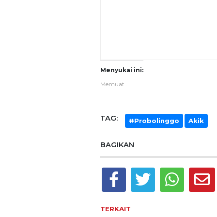
Menyukai ini:
Memuat...
TAG:
#Probolinggo
Akik
BAGIKAN
TERKAIT