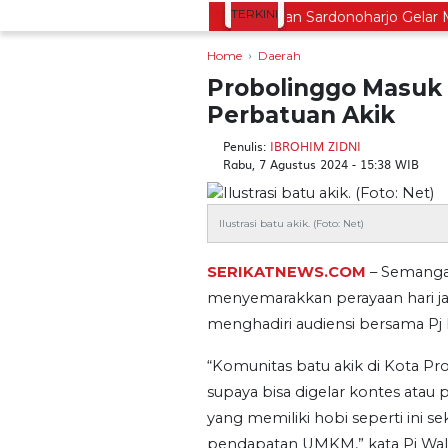
TERKINI
tarikan Tradisi Leluhur, Warga Dayakan Sardonoharjo Gelar Mert
Home
Daerah
Probolinggo Masuk 
Perbatuan Akik
Penulis:
IBROHIM ZIDNI
Rabu, 7 Agustus 2024 - 15:38 WIB
Ilustrasi batu akik. (Foto: Net)
SERIKATNEWS.COM
– Semanga
menyemarakkan perayaan hari jad
menghadiri audiensi bersama Pj 
“Komunitas batu akik di Kota P
supaya bisa digelar kontes ata
yang memiliki hobi seperti ini 
pendapatan UMKM,” kata Pj Wali