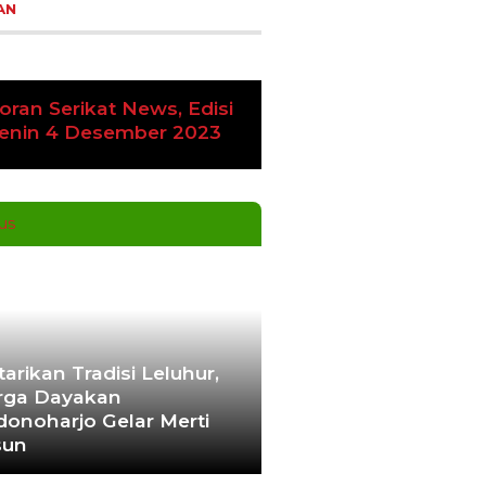
AN
oran Serikat News, Edisi
vious
Next
amis 9 November 2023
tarikan Tradisi Leluhur,
ga Dayakan
donoharjo Gelar Merti