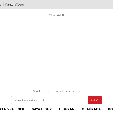
d
Pantura7.com
Close Ad ✕
Scroll to continue with content ↓
CARI
ATA & KULINER
GAYA HIDUP
HIBURAN
OLAHRAGA
PO