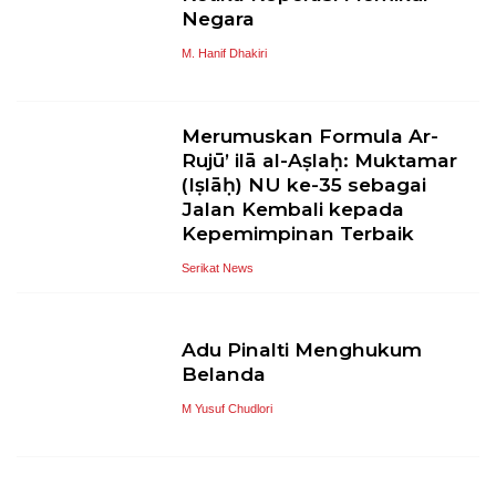
Negara
M. Hanif Dhakiri
Merumuskan Formula Ar-
Rujū’ ilā al-Aṣlaḥ: Muktamar
(Iṣlāḥ) NU ke-35 sebagai
Jalan Kembali kepada
Kepemimpinan Terbaik
Serikat News
Adu Pinalti Menghukum
Belanda
M Yusuf Chudlori