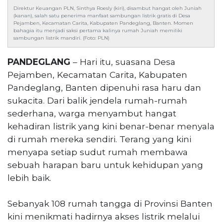
Reserved
Direktur Keuangan PLN, Sinthya Roesly (kiri), disambut hangat oleh Juniah
(kanan), salah satu penerima manfaat sambungan listrik gratis di Desa
Pejamben, Kecamatan Carita, Kabupaten Pandeglang, Banten. Momen
CONTACT
bahagia itu menjadi saksi pertama kalinya rumah Juniah memiliki
US
sambungan listrik mandiri. (Foto: PLN)
Centennial
PANDEGLANG
– Hari itu, suasana Desa
Tower,
Level
Pejamben, Kecamatan Carita, Kabupaten
19,
Pandeglang, Banten dipenuhi rasa haru dan
Jl.
sukacita. Dari balik jendela rumah-rumah
Jenderal
sederhana, warga menyambut hangat
Gatot
kehadiran listrik yang kini benar-benar menyala
Subroto,
di rumah mereka sendiri. Terang yang kini
No.
27,
menyapa setiap sudut rumah membawa
Setiabudi,
sebuah harapan baru untuk kehidupan yang
Jakarta
lebih baik.
Selatan,
12950
Sebanyak 108 rumah tangga di Provinsi Banten
Telp:
+6282136505789
kini menikmati hadirnya akses listrik melalui