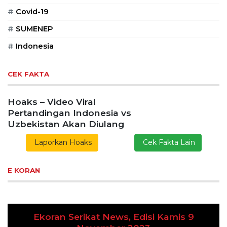
#
Covid-19
#
SUMENEP
#
Indonesia
CEK FAKTA
Hoaks – Video Viral
Pertandingan Indonesia vs
Uzbekistan Akan Diulang
Laporkan Hoaks
Cek Fakta Lain
E KORAN
Ekoran Serikat News, Edisi Kamis 9
Previous
Next