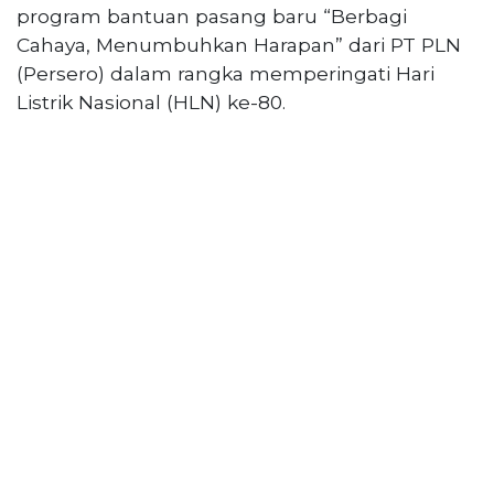
PT
program bantuan pasang baru “Berbagi
Serikat
Cahaya, Menumbuhkan Harapan” dari PT PLN
Media
(Persero) dalam rangka memperingati Hari
Indonesia
Listrik Nasional (HLN) ke-80.